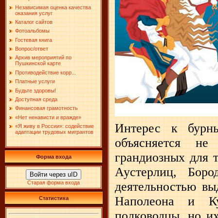
Независимая оценка качества
оказания услуг
Каталог сайтов
Фотоальбомы
Гостевая книга
Вопрос/ответ
Архив мероприятий по
Пушкинской карте
Противодействие корр...
Платные услуги
Будьте здоровы!
Доступная среда
Финансовая грамотность
«Нет ненависти и вражде»
Интерес к бурн
«Я живу в России»: содействие
адаптации трудовых мигрантов
объясняется не
грандиозных для 
Форма входа
Аустерлиц, Боро
Войти через uID
Старая форма входа
деятельностью вы
Наполеона и К
Статистика
полководцы, но и