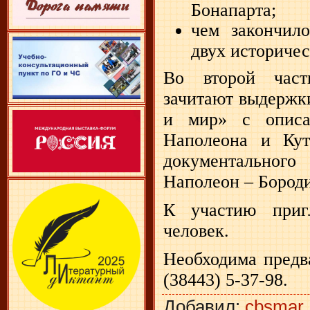
Бонапарта;
чем закончило
двух историчес
Во второй част
зачитают выдержк
и мир» с описа
Наполеона и Ку
документальног
Наполеон – Бород
К участию приг
человек.
Необходима предв
(38443) 5-37-98.
Добавил
:
cbsmar