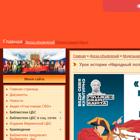
Главная
|
Доска объявлений
|
Регистрация
|
Вход
Главная
»
Доска объявлений
»
Модельная
Урок истории «Народный пол
Меню сайта
Главная страница
Документы
Новости
Акция «Участникам СВО»
Библиотеки ЦБС
Библиотеки ЦБС в соц. сетях
Издания Мариинской ЦБС
Краеведение
Библиотека предлагает.
Выбираете - вы!