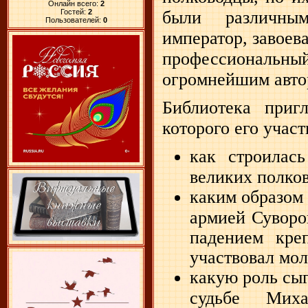
Онлайн всего:
2
Гостей:
2
были различны
Пользователей:
0
император, завоева
профессиональны
огромнейшим автор
Библиотека приг
которого его учас
как строилас
великих полков
каким образом 
армией Суворов
падением кре
участвовал мо
какую роль сы
судьбе Мих