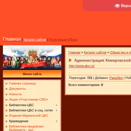
Верс
Главная
|
Каталог сайтов
|
Регистрация
|
Вход
Главная
»
Каталог сайтов
»
Общество и п
Администрация Кемеровской
http://www.ako.ru/
.
Меню сайта
Переходов
:
721
|
Добавил
:
PapaSlon
|
Рей
Главная страница
Всего комментариев
:
0
Документы
Новости
Акция «Участникам СВО»
Библиотеки ЦБС
Библиотеки ЦБС в соц. сетях
Издания Мариинской ЦБС
Краеведение
Библиотека предлагает.
Выбираете - вы!