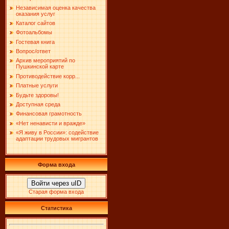
Независимая оценка качества
оказания услуг
Каталог сайтов
Фотоальбомы
Гостевая книга
Вопрос/ответ
Архив мероприятий по
Пушкинской карте
Противодействие корр...
Платные услуги
Будьте здоровы!
Доступная среда
Финансовая грамотность
«Нет ненависти и вражде»
«Я живу в России»: содействие
адаптации трудовых мигрантов
Форма входа
Войти через uID
Старая форма входа
Статистика