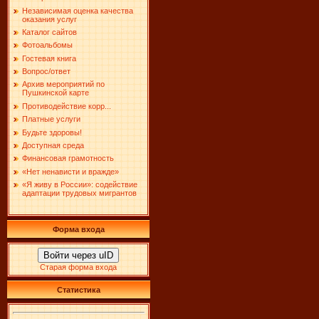
Независимая оценка качества
оказания услуг
Каталог сайтов
Фотоальбомы
Гостевая книга
Вопрос/ответ
Архив мероприятий по
Пушкинской карте
Противодействие корр...
Платные услуги
Будьте здоровы!
Доступная среда
Финансовая грамотность
«Нет ненависти и вражде»
«Я живу в России»: содействие
адаптации трудовых мигрантов
Форма входа
Войти через uID
Старая форма входа
Статистика