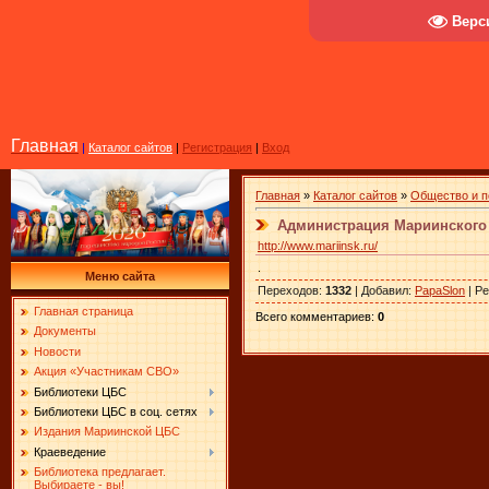
Верс
Главная
|
Каталог сайтов
|
Регистрация
|
Вход
Главная
»
Каталог сайтов
»
Общество и п
Администрация Мариинского
http://www.mariinsk.ru/
.
Меню сайта
Переходов
:
1332
|
Добавил
:
PapaSlon
|
Ре
Главная страница
Всего комментариев
:
0
Документы
Новости
Акция «Участникам СВО»
Библиотеки ЦБС
Библиотеки ЦБС в соц. сетях
Издания Мариинской ЦБС
Краеведение
Библиотека предлагает.
Выбираете - вы!