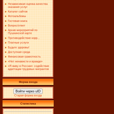
Независимая оценка качества
оказания услуг
Каталог сайтов
Фотоальбомы
Гостевая книга
Вопрос/ответ
Архив мероприятий по
Пушкинской карте
Противодействие корр...
Платные услуги
Будьте здоровы!
Доступная среда
Финансовая грамотность
«Нет ненависти и вражде»
«Я живу в России»: содействие
адаптации трудовых мигрантов
Форма входа
Войти через uID
Старая форма входа
Статистика