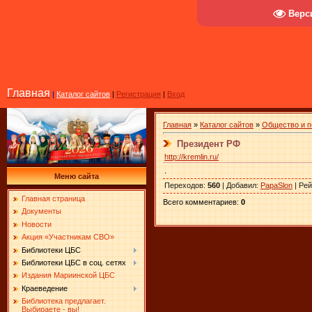
Верс
Главная
|
Каталог сайтов
|
Регистрация
|
Вход
Главная
»
Каталог сайтов
»
Общество и п
Президент РФ
http://kremlin.ru/
.
Меню сайта
Переходов
:
560
|
Добавил
:
PapaSlon
|
Рей
Главная страница
Всего комментариев
:
0
Документы
Новости
Акция «Участникам СВО»
Библиотеки ЦБС
Библиотеки ЦБС в соц. сетях
Издания Мариинской ЦБС
Краеведение
Библиотека предлагает.
Выбираете - вы!