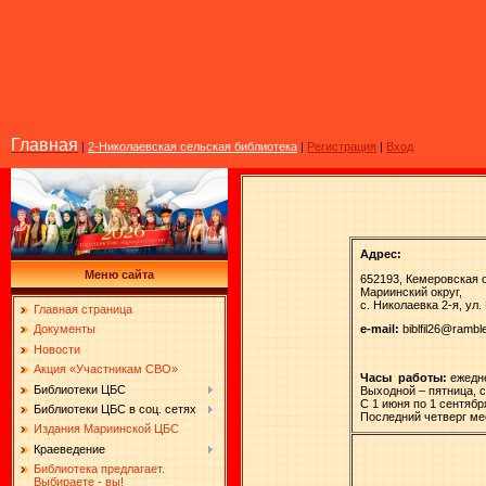
Главная
|
2-Николаевская сельская библиотека
|
Регистрация
|
Вход
Адрес:
Меню сайта
652193, Кемеровская 
Мариинский округ,
с. Николаевка 2-я, ул
Главная страница
e-mail:
biblfil26@rambl
Документы
Новости
Акция «Участникам СВО»
Часы работы:
ежеднев
Библиотеки ЦБС
Выходной – пятница, с
С 1 июня по 1 сентябр
Библиотеки ЦБС в соц. сетях
Последний четверг ме
Издания Мариинской ЦБС
Краеведение
Библиотека предлагает.
Выбираете - вы!