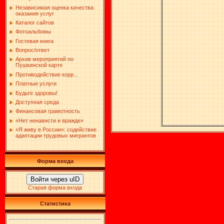
Независимая оценка качества
оказания услуг
Каталог сайтов
Фотоальбомы
Гостевая книга
Вопрос/ответ
Архив мероприятий по
Пушкинской карте
Противодействие корр...
Платные услуги
Будьте здоровы!
Доступная среда
Финансовая грамотность
«Нет ненависти и вражде»
«Я живу в России»: содействие
адаптации трудовых мигрантов
Форма входа
Войти через uID
Старая форма входа
Статистика