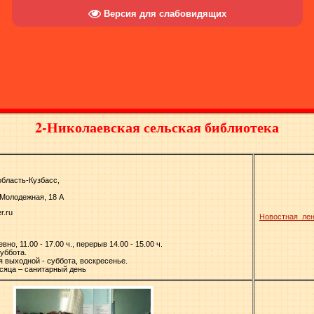
Версия для слабовидящих
2-Николаевская сельская библиотека
область-Кузбасс,
. Молодежная, 18 А
er.ru
Новостная ле
но, 11.00 - 17.00 ч., перерыв 14.00 - 15.00 ч.
уббота.
я выходной - суббота, воскресенье.
сяца – санитарный день