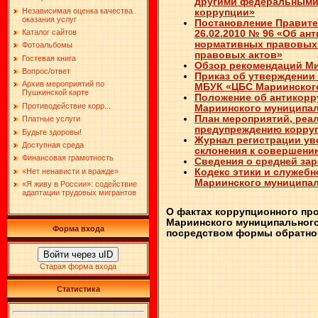
другими федеральными 
Независимая оценка качества
коррупции»
оказания услуг
Постановление Правите
Каталог сайтов
26.02.2010 № 96 «Об ан
нормативных правовых 
Фотоальбомы
правовых актов»
Гостевая книга
Обзор рекомендаций Мин
Вопрос/ответ
Приказ об утверждении
Архив мероприятий по
МБУК «ЦБС Мариинског
Пушкинской карте
Положение об антикорр
Противодействие корр...
Мариинского муниципа
План мероприятий, реа
Платные услуги
предупреждению корру
Будьте здоровы!
Журнал регистрации ув
Доступная среда
склонения к совершени
Финансовая грамотность
Сведения о средней зар
«Нет ненависти и вражде»
Кодекс этики и служеб
Мариинского муниципал
«Я живу в России»: содействие
адаптации трудовых мигрантов
О фактах коррупционного пр
Мариинского муниципальног
Форма входа
посредством формы обратно
Войти через uID
Старая форма входа
Статистика