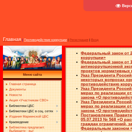
Верс
Главная
|
Противодействие коррупции
|
Регистрация
|
Вход
Федеральный закон от 
коррупции»
Федеральный закон от 1
антикоррупционной экс
проектов нормативных 
Меню сайта
Указ Президента Россий
некоторых вопросах ор
противодействию корр
Главная страница
Указ Президента Россий
Документы
мерах по реализации о
Новости
закона «О противодейс
Акция «Участникам СВО»
Указ Президента Россий
Библиотеки ЦБС
мерах по реализации о
закона «О противодейс
Библиотеки ЦБС в соц. сетях
Постановление Правите
Издания Мариинской ЦБС
05.07.2013 № 568 «О ра
Краеведение
граждан ограничений, з
Библиотека предлагает.
Федеральным законом «
Выбираете - вы!