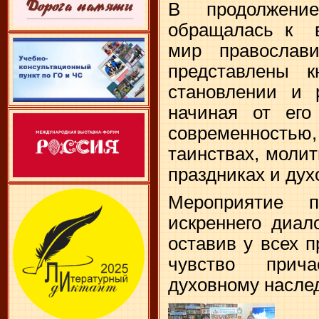
В продолжени
обращалась к в
мир православ
представлены к
становлении и р
начиная от его
современностью,
таинствах, моли
праздниках и дух
Мероприятие 
искреннего диал
оставив у всех 
чувство прич
духовному насле