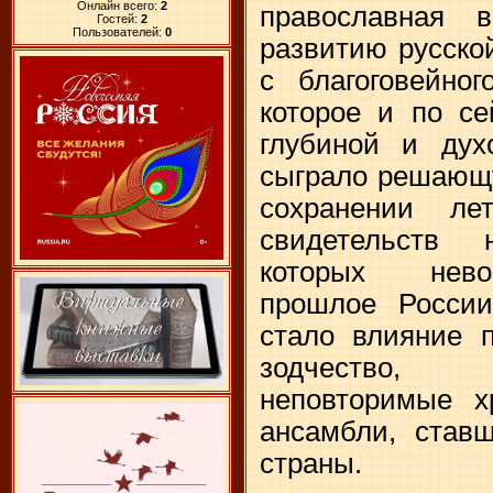
Онлайн всего:
2
православная 
Гостей:
2
Пользователей:
0
развитию русско
с благоговейног
которое и по се
глубиной и дух
сыграло решающу
сохранении ле
свидетельств
которых нево
прошлое Росси
стало влияние п
зодчество,
неповторимые х
ансамбли, ставш
страны.