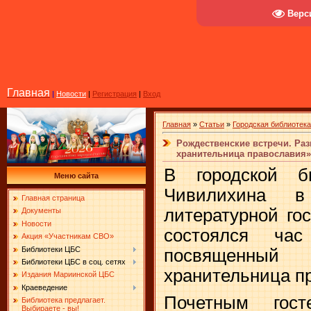
Верс
Главная
|
Новости
|
Регистрация
|
Вход
Главная
»
Статьи
»
Городская библиотека
Рождественские встречи. Раз
хранительница православия»
В городской б
Меню сайта
Чивилихина в
Главная страница
литературной го
Документы
Новости
состоялся час
Акция «Участникам СВО»
Библиотеки ЦБС
посвященны
Библиотеки ЦБС в соц. сетях
хранительница п
Издания Мариинской ЦБС
Краеведение
Почетным гос
Библиотека предлагает.
Выбираете - вы!