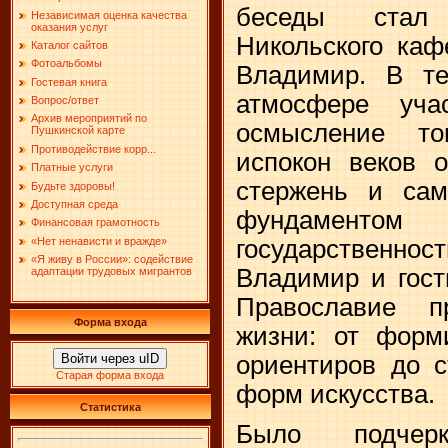
беседы стал 
Независимая оценка качества
оказания услуг
Никольского каф
Каталог сайтов
Фотоальбомы
Владимир. В те
Гостевая книга
атмосфере уча
Вопрос/ответ
Архив мероприятий по
осмысление то
Пушкинской карте
Противодействие корр...
испокон веков 
Платные услуги
стержень и сам
Будьте здоровы!
Доступная среда
фундамент
Финансовая грамотность
«Нет ненависти и вражде»
государственно
«Я живу в России»: содействие
Владимир и гост
адаптации трудовых мигрантов
Православие 
Форма входа
жизни: от форм
Войти через uID
ориентиров до с
Старая форма входа
форм искусства.
Статистика
Было подчер