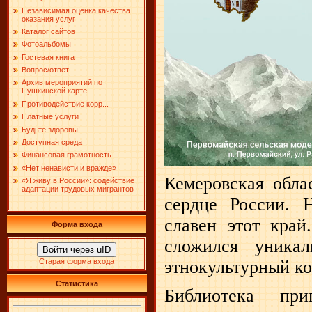
Независимая оценка качества
оказания услуг
Каталог сайтов
Фотоальбомы
Гостевая книга
Вопрос/ответ
Архив мероприятий по
Пушкинской карте
Противодействие корр...
Платные услуги
Будьте здоровы!
Доступная среда
Финансовая грамотность
«Нет ненависти и вражде»
Кемеровская обла
«Я живу в России»: содействие
адаптации трудовых мигрантов
сердце России. 
славен этот край
Форма входа
сложился уникал
Войти через uID
Старая форма входа
этнокультурный ко
Статистика
Библиотека пр