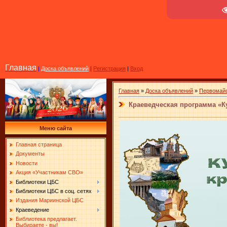
Главная
|
Доска объявлений
|
Регистрация
|
Вход
Главная
»
Доска объявлений
»
Первомайс
Краеведческая программа «Ку
Меню сайта
Главная страница
Документы
Новости
Акция «Участникам СВО»
Библиотеки ЦБС
Библиотеки ЦБС в соц. сетях
Издания Мариинской ЦБС
Краеведение
Библиотека предлагает.
Выбираете - вы!