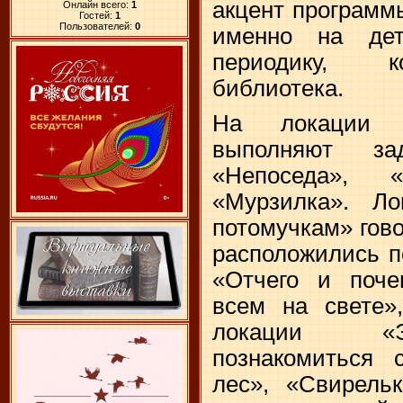
акцент программ
Онлайн всего:
1
Гостей:
1
Пользователей:
0
именно на дет
периодику, к
библиотека.
На локации «
выполняют за
«Непоседа», «
«Мурзилка». Л
потомучкам» гово
расположились п
«Отчего и поче
всем на свете»
локации «Э
познакомиться
лес», «Свирель