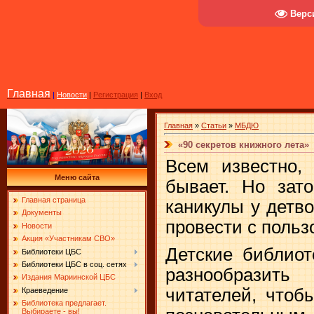
Верс
Главная
|
Новости
|
Регистрация
|
Вход
Главная
»
Статьи
»
МБДЮ
«90 секретов книжного лета»
Всем известно, 
Меню сайта
бывает. Но зат
Главная страница
каникулы у детв
Документы
провести с польз
Новости
Акция «Участникам СВО»
Детские библиот
Библиотеки ЦБС
Библиотеки ЦБС в соц. сетях
разнообразит
Издания Мариинской ЦБС
читателей, чтоб
Краеведение
Библиотека предлагает.
Выбираете - вы!