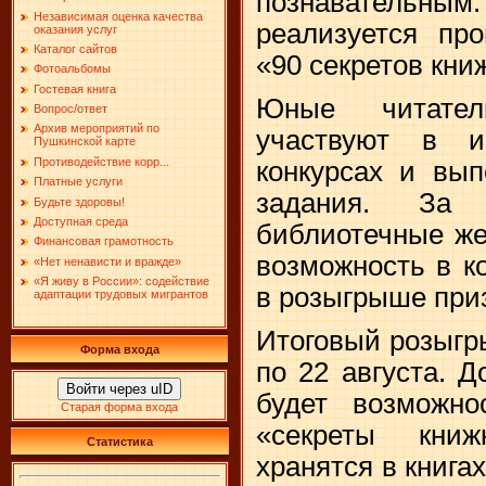
познавательны
Независимая оценка качества
реализуется про
оказания услуг
Каталог сайтов
«90 секретов кни
Фотоальбомы
Гостевая книга
Юные читател
Вопрос/ответ
Архив мероприятий по
участвуют в ин
Пушкинской карте
Противодействие корр...
конкурсах и вып
Платные услуги
задания. За
Будьте здоровы!
Доступная среда
библиотечные же
Финансовая грамотность
возможность в к
«Нет ненависти и вражде»
«Я живу в России»: содействие
в розыгрыше при
адаптации трудовых мигрантов
Итоговый розыгр
Форма входа
по 22 августа. Д
Войти через uID
будет возможно
Старая форма входа
«секреты книж
Статистика
хранятся в книгах