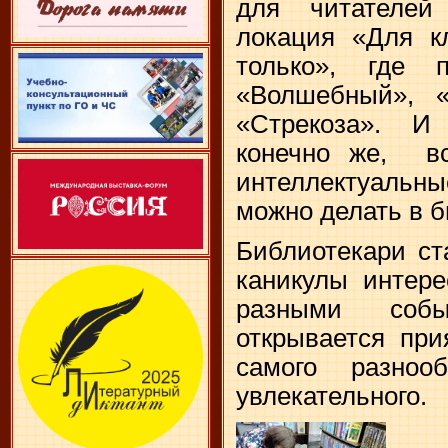
для читателей
локация «Для к
только», где 
«Волшебный», «
«Стрекоза». И
конечно же, в
интеллектуаль
можно делать в б
Библиотекари ст
каникулы интер
разными соб
открывается при
самого разнооб
увлекательного.