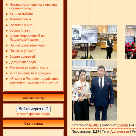
Независимая оценка качества
оказания услуг
Каталог сайтов
Фотоальбомы
Гостевая книга
Вопрос/ответ
Архив мероприятий по
Пушкинской карте
Противодействие корр...
Платные услуги
Будьте здоровы!
Доступная среда
Финансовая грамотность
«Нет ненависти и вражде»
«Я живу в России»: содействие
адаптации трудовых мигрантов
Форма входа
Войти через uID
Старая форма входа
Статистика
Категория
:
МБДЮ
|
Добавил
:
cbsmar
(14.
Просмотров
:
1117
|
Теги
:
Афганистан
|
Ре