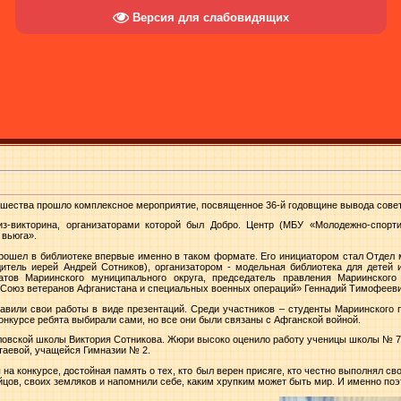
Версия для слабовидящих
ошества прошло комплексное мероприятие, посвященное 36-й годовщине вывода совет
из-викторина, организаторами которой был Добро. Центр (МБУ «Молодежно-спорт
 вьюга».
 прошел в библиотеке впервые именно в таком формате. Его инициатором стал Отдел
итель иерей Андрей Сотников), организатором - модельная библиотека для детей 
тов Мариинского муниципального округа, председатель правления Мариинского
 Союз ветеранов Афганистана и специальных военных операций» Геннадий Тимофеев
тавили свои работы в виде презентаций. Среди участников – студенты Мариинского 
конкурсе ребята выбирали сами, но все они были связаны с Афганской войной.
ловской школы Виктория Сотникова. Жюри высоко оценило работу ученицы школы № 7 
атаевой, учащейся Гимназии № 2.
на конкурсе, достойная память о тех, кто был верен присяге, кто честно выполнял сво
йцов, своих земляков и напомнили себе, каким хрупким может быть мир. И именно поэ