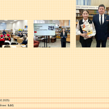
02.2025)
йтинг
:
5.0
/
1