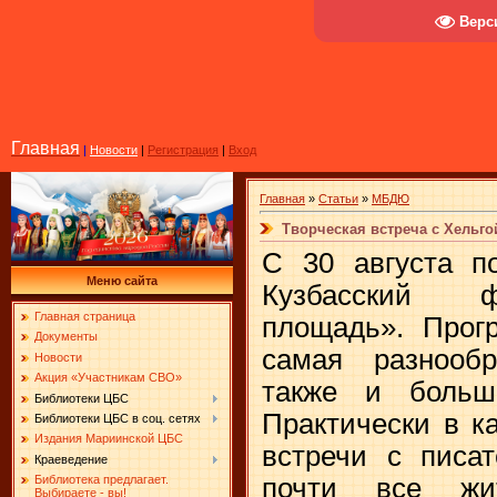
Верс
Главная
|
Новости
|
Регистрация
|
Вход
Главная
»
Статьи
»
МБДЮ
Творческая встреча с Хельго
С 30 августа п
Меню сайта
Кузбасский ф
Главная страница
площадь». Прог
Документы
самая разнооб
Новости
Акция «Участникам СВО»
также и больш
Библиотеки ЦБС
Практически в к
Библиотеки ЦБС в соц. сетях
Издания Мариинской ЦБС
встречи с писат
Краеведение
почти все жи
Библиотека предлагает.
Выбираете - вы!