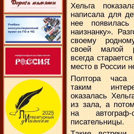
Хельга показал
написала для де
нее появилась
наизнанку». Раз
своему родном
своей малой р
всегда старается
место в России н
Полтора часа 
таким интере
оказалась Хельг
из зала, а пото
на автограф
писательницы.
Такие встречи 