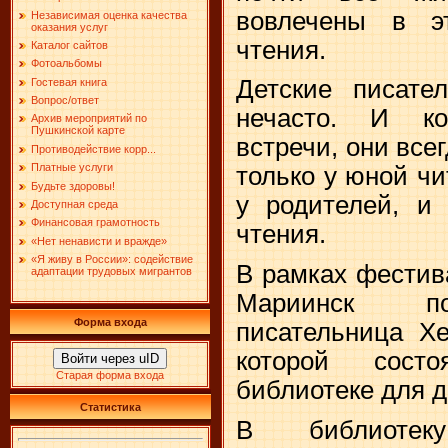
вовлечены в э
Независимая оценка качества
оказания услуг
чтения.
Каталог сайтов
Фотоальбомы
Детские писате
Гостевая книга
Вопрос/ответ
нечасто. И ко
Архив мероприятий по
Пушкинской карте
встречи, они все
Противодействие корр...
Платные услуги
только у юной ч
Будьте здоровы!
у родителей, и 
Доступная среда
Финансовая грамотность
чтения.
«Нет ненависти и вражде»
«Я живу в России»: содействие
В рамках фестив
адаптации трудовых мигрантов
Мариинск по
Форма входа
писательница Хе
которой сост
Войти через uID
Старая форма входа
библиотеке для д
Статистика
В библиотек