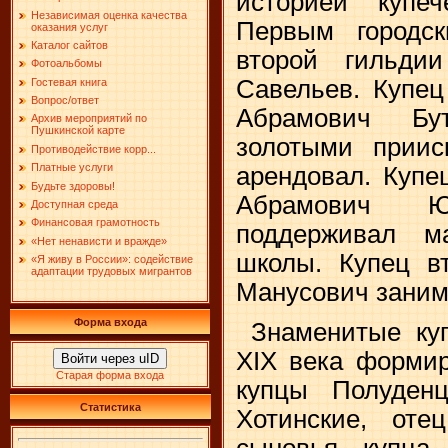
историей купеч
Независимая оценка качества
Первым городс
оказания услуг
Каталог сайтов
второй гильди
Фотоальбомы
Савельев. Купец
Гостевая книга
Вопрос/ответ
Абрамович Бу
Архив мероприятий по
Пушкинской карте
золотыми приис
Противодействие корр...
Платные услуги
арендовал. Купе
Будьте здоровы!
Абрамович Ю
Доступная среда
Финансовая грамотность
поддерживал м
«Нет ненависти и вражде»
школы. Купец в
«Я живу в России»: содействие
адаптации трудовых мигрантов
Манусович заним
Форма входа
Знаменитые куп
XIX века формир
Войти через uID
Старая форма входа
купцы Полуден
Статистика
Хотинские, от
сыновья купца 