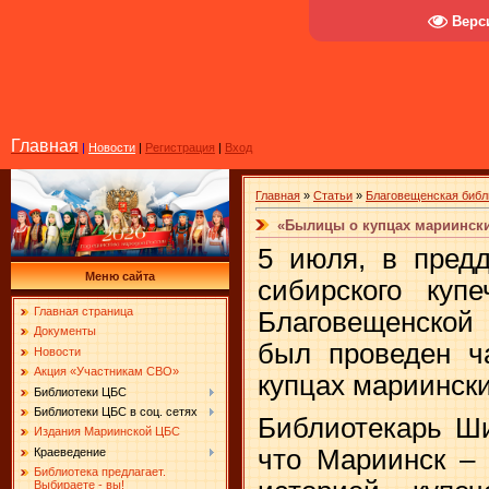
Верс
Главная
|
Новости
|
Регистрация
|
Вход
Главная
»
Статьи
»
Благовещенская библ
«Былицы о купцах мариинск
5 июля, в пред
Меню сайта
сибирского купе
Главная страница
Благовещенской
Документы
был проведен ч
Новости
Акция «Участникам СВО»
купцах мариински
Библиотеки ЦБС
Библиотеки ЦБС в соц. сетях
Библиотекарь Ши
Издания Мариинской ЦБС
что Мариинск – 
Краеведение
Библиотека предлагает.
Выбираете - вы!