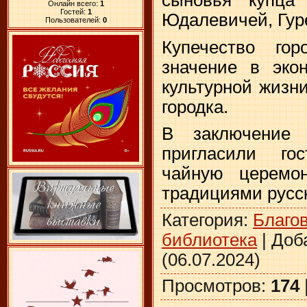
Онлайн всего:
1
Гостей:
1
Юдалевичей, Гуре
Пользователей:
0
Купечество го
значение в эко
культурной жизн
городка.
В заключение 
пригласили го
чайную церемо
традициями русск
Категория
:
Благо
библиотека
|
Доб
(06.07.2024)
Просмотров
:
174