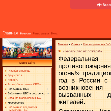
Верс
Главная
|
Новости
|
Регистрация
|
Вход
Главная
»
Статьи
»
Красноорловская биб
«Береги лес от пожара!»
Федеральна
Меню сайта
противопожарна
Главная страница
огонь!» традици
Документы
год в России с
Новости
Акция «Участникам СВО»
возникновени
Библиотеки ЦБС
вызванных д
Библиотеки ЦБС в соц. сетях
Издания Мариинской ЦБС
жителей.
Краеведение
Библиотека предлагает.
Выбираете - вы!