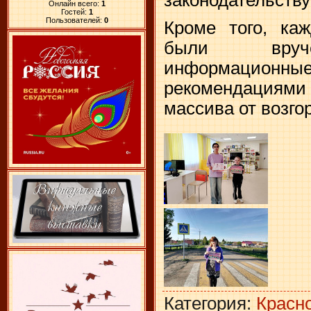
Онлайн всего:
1
Гостей:
1
Пользователей:
0
Кроме того, ка
были вруче
информацио
рекомендациями 
массива от возго
Категория
:
Красн