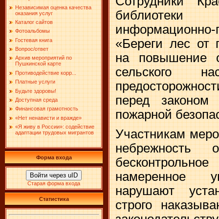
Сотрудники Кра
Независимая оценка качества
библиотек
оказания услуг
Каталог сайтов
информационно
Фотоальбомы
«Береги лес от 
Гостевая книга
Вопрос/ответ
на повышение о
Архив мероприятий по
Пушкинской карте
сельского н
Противодействие корр...
Платные услуги
предосторожнос
Будьте здоровы!
перед законом
Доступная среда
Финансовая грамотность
пожарной безопас
«Нет ненависти и вражде»
«Я живу в России»: содействие
Участникам меро
адаптации трудовых мигрантов
небрежность 
Форма входа
бесконтрольное
намеренное у
Войти через uID
Старая форма входа
нарушают уста
Статистика
строго наказыв
законодательств