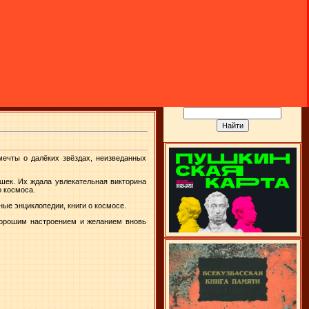
мечты о далёких звёздах, неизведанных
шек. Их ждала увлекательная викторина
о космоса.
ые энциклопедии, книги о космосе.
хорошим настроением и желанием вновь