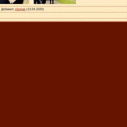
|
Добавил
:
cbsmar
(13.04.2026)