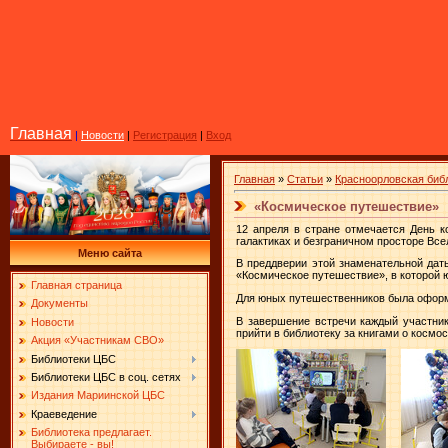
Главная
|
Новости
|
Регистрация
|
Вход
Главная
»
Статьи
»
Красноорловская биб
«Космическое путешествие»
12 апреля в стране отмечается День к
галактиках и безграничном просторе Все
Меню сайта
В преддверии этой знаменательной дат
«Космическое путешествие», в которой ю
Главная страница
Для юных путешественников была оформл
Документы
В завершение встречи каждый участни
Новости
прийти в библиотеку за книгами о космос
Акция «Участникам СВО»
Библиотеки ЦБС
Библиотеки ЦБС в соц. сетях
Издания Мариинской ЦБС
Краеведение
Библиотека предлагает.
Выбираете - вы!