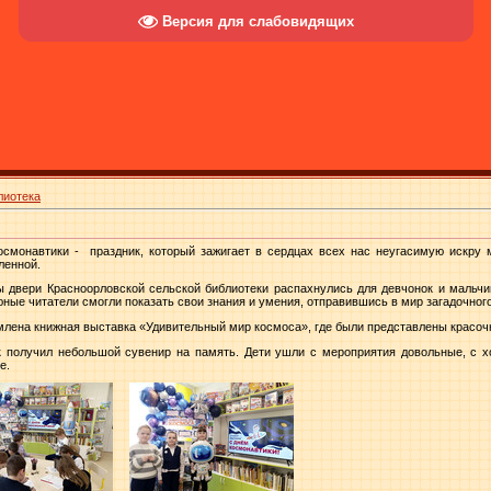
Версия для слабовидящих
лиотека
осмонавтики - праздник, который зажигает в сердцах всех нас неугасимую искру 
ленной.
ы двери Красноорловской сельской библиотеки распахнулись для девчонок и мальчи
ные читатели смогли показать свои знания и умения, отправившись в мир загадочног
ена книжная выставка «Удивительный мир космоса», где были представлены красочн
к получил небольшой сувенир на память. Дети ушли с мероприятия довольные, с 
е.