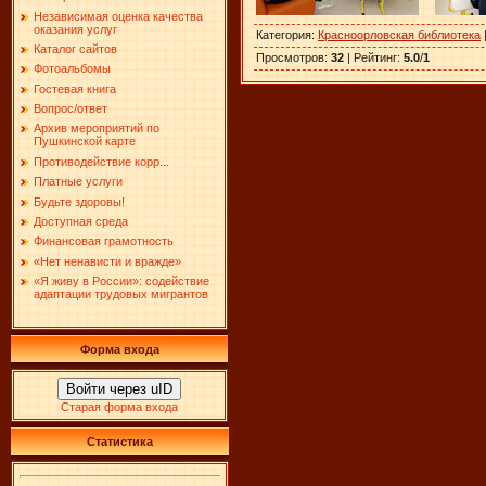
Независимая оценка качества
оказания услуг
Категория
:
Красноорловская библиотека
Каталог сайтов
Просмотров
:
32
|
Рейтинг
:
5.0
/
1
Фотоальбомы
Гостевая книга
Вопрос/ответ
Архив мероприятий по
Пушкинской карте
Противодействие корр...
Платные услуги
Будьте здоровы!
Доступная среда
Финансовая грамотность
«Нет ненависти и вражде»
«Я живу в России»: содействие
адаптации трудовых мигрантов
Форма входа
Войти через uID
Старая форма входа
Статистика