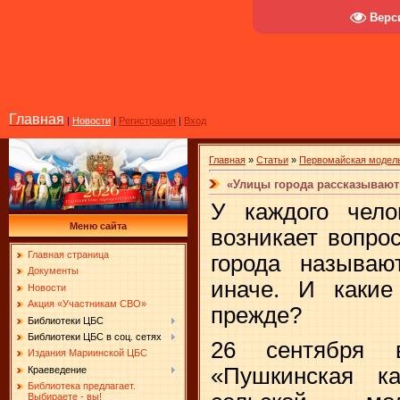
Верс
Главная
|
Новости
|
Регистрация
|
Вход
Главная
»
Статьи
»
Первомайская модель
«Улицы города рассказывают
У каждого чело
Меню сайта
возникает вопро
Главная страница
города называю
Документы
иначе. И какие
Новости
Акция «Участникам СВО»
прежде?
Библиотеки ЦБС
Библиотеки ЦБС в соц. сетях
26 сентября 
Издания Мариинской ЦБС
«Пушкинская к
Краеведение
Библиотека предлагает.
Выбираете - вы!