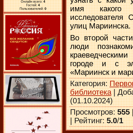
Онлайн всего:
4
Гостей:
4
имя какого и
Пользователей:
0
исследователя 
улиц Мариинска.
Во второй част
люди познаком
краеведческим
городе и с эл
«Мариинск и мар
Категория
:
Перво
библиотека
|
Доб
(01.10.2024)
Просмотров
:
555
|
Рейтинг
:
5.0
/
1