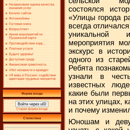
сельской мод
Независимая оценка качества
состоялся истор
оказания услуг
Каталог сайтов
«Улицы города р
Фотоальбомы
всегда отличалс
Гостевая книга
Вопрос/ответ
уникальной 
Архив мероприятий по
Пушкинской карте
мероприятия мо
Противодействие корр...
Платные услуги
экскурс в истор
Будьте здоровы!
одного из старе
Доступная среда
Финансовая грамотность
Ребята познаком
«Нет ненависти и вражде»
узнали в чест
«Я живу в России»: содействие
адаптации трудовых мигрантов
известных люд
какие были перв
Форма входа
на этих улицах, 
Войти через uID
и почему измени
Старая форма входа
Статистика
Юношам и деву
узнать с какой 