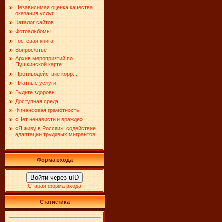
Независимая оценка качества
оказания услуг
Каталог сайтов
Фотоальбомы
Гостевая книга
Вопрос/ответ
Архив мероприятий по
Пушкинской карте
Противодействие корр...
Платные услуги
Будьте здоровы!
Доступная среда
Финансовая грамотность
«Нет ненависти и вражде»
«Я живу в России»: содействие
адаптации трудовых мигрантов
Форма входа
Войти через uID
Старая форма входа
Статистика