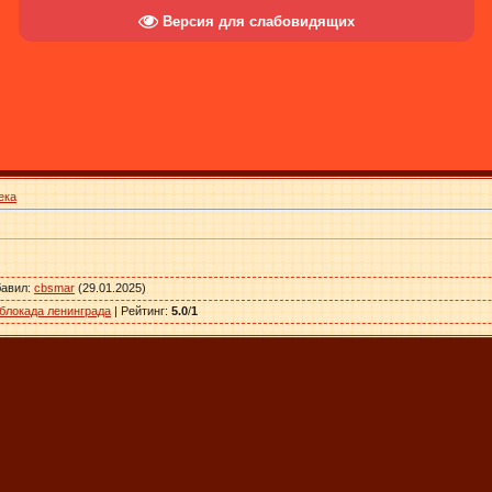
Версия для слабовидящих
ека
бавил
:
cbsmar
(29.01.2025)
блокада ленинграда
|
Рейтинг
:
5.0
/
1