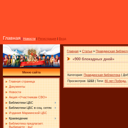
Главная
|
Новости
|
Регистрация
|
Вход
Главная
»
Статьи
»
Правдинская библиот
«900 блокадных дней»
Меню сайта
Категория
:
Правдинская библиотека
|
До
Просмотров
:
1222
|
Теги
:
80 лет Победы
,
Главная страница
Документы
Новости
Акция «Участникам СВО»
Библиотеки ЦБС
Библиотеки ЦБС в соц. сетях
Издания Мариинской ЦБС
Краеведение
Библиотека предлагает.
Выбираете - вы!