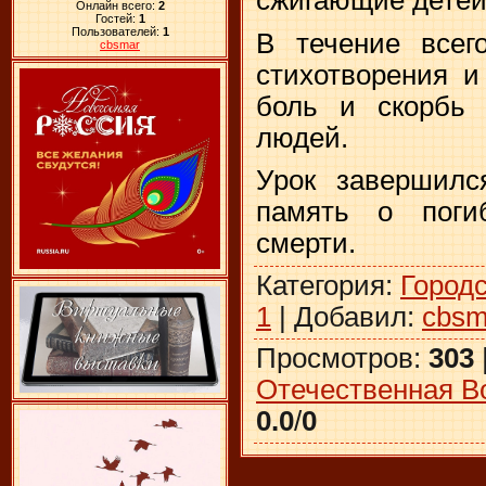
Онлайн всего:
2
Гостей:
1
Пользователей:
1
В течение всег
cbsmar
стихотворения 
боль и скорбь
людей.
Урок завершилс
память о поги
смерти.
Категория
:
Город
1
|
Добавил
:
cbsm
Просмотров
:
303
Отечественная В
0.0
/
0