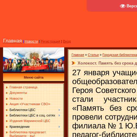
Верс
Главная
|
Новости
|
Регистрация
|
Вход
Главная
»
Статьи
»
Городская библиотек
Холокост. Память без срока 
27 января учащи
Меню сайта
общеобразовате
Главная страница
Героя Советского
Документы
стали участни
Новости
Акция «Участникам СВО»
«Память без сро
Библиотеки ЦБС
провели сотрудни
Библиотеки ЦБС в соц. сетях
Издания Мариинской ЦБС
филиала № 1 Ю.В
Краеведение
педагог-библиоте
Библиотека предлагает.
Выбираете - вы!