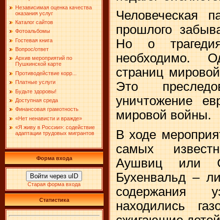
Независимая оценка качества
Человеческая п
оказания услуг
Каталог сайтов
прошлого забыв
Фотоальбомы
Но о трагеди
Гостевая книга
Вопрос/ответ
необходимо. О
Архив мероприятий по
Пушкинской карте
страниц мировой
Противодействие корр...
Платные услуги
Это преслед
Будьте здоровы!
уничтожение ев
Доступная среда
Финансовая грамотность
мировой войны.
«Нет ненависти и вражде»
«Я живу в России»: содействие
В ходе мероприя
адаптации трудовых мигрантов
самых извест
Форма входа
Аушвиц или О
Бухенвальд – л
Войти через uID
Старая форма входа
содержания у
Статистика
находились га
сжигающие детей