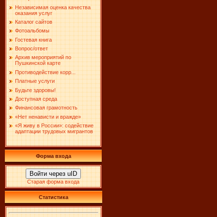
Независимая оценка качества
оказания услуг
Каталог сайтов
Фотоальбомы
Гостевая книга
Вопрос/ответ
Архив мероприятий по
Пушкинской карте
Противодействие корр...
Платные услуги
Будьте здоровы!
Доступная среда
Финансовая грамотность
«Нет ненависти и вражде»
«Я живу в России»: содействие
адаптации трудовых мигрантов
Форма входа
Войти через uID
Старая форма входа
Статистика