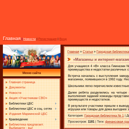
Главная
|
Новости
|
Регистрация
|
Вход
Главная
»
Статьи
»
Городская библиотек
«Магазины и интернет-магаз
Для учащиеся 4 «В» класса Гимназии №
преимущества и недостатки различных с
Меню сайта
Встреча началась с выступления завед
магазинах, появившихся в 1992 году. Не
Главная страница
Школьники легко перечислили известные
Документы
Далее ребята разделились на четыре 
Новости
выполнения заданий команды представи
Акция «Участникам СВО»
преимуществ и недостатков.
Библиотеки ЦБС
В результате участники пришли к вывод
Библиотеки ЦБС в соц. сетях
игрушки или товары для дома выгоднее з
Издания Мариинской ЦБС
Категория
:
Городская библиотека № 1
|
Д
Краеведение
Просмотров
:
1181
|
Теги
:
финансовая гра
Библиотека предлагает.
Выбираете - вы!