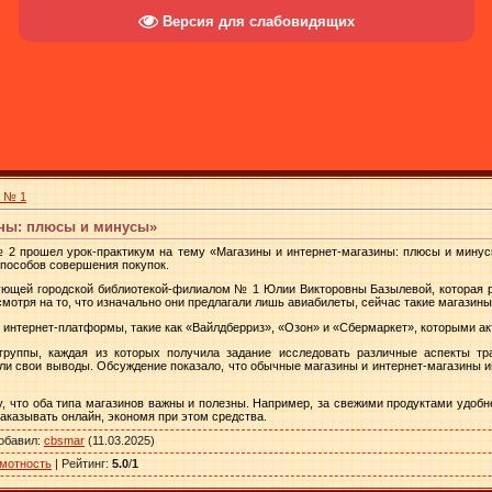
Версия для слабовидящих
а № 1
ины: плюсы и минусы»
 2 прошел урок-практикум на тему «Магазины и интернет-магазины: плюсы и минус
пособов совершения покупок.
ующей городской библиотекой-филиалом № 1 Юлии Викторовны Базылевой, которая р
смотря на то, что изначально они предлагали лишь авиабилеты, сейчас такие магазин
 интернет-платформы, такие как «Вайлдберриз», «Озон» и «Сбермаркет», которыми ак
группы, каждая из которых получила задание исследовать различные аспекты тр
ли свои выводы. Обсуждение показало, что обычные магазины и интернет-магазины и
у, что оба типа магазинов важны и полезны. Например, за свежими продуктами удобне
аказывать онлайн, экономя при этом средства.
обавил
:
cbsmar
(11.03.2025)
мотность
|
Рейтинг
:
5.0
/
1