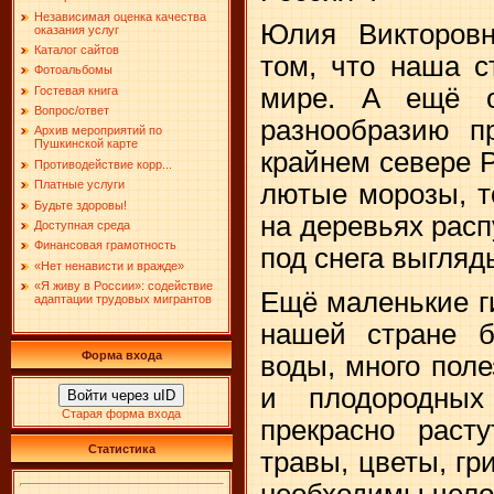
Независимая оценка качества
Юлия Викторовн
оказания услуг
Каталог сайтов
том, что наша с
Фотоальбомы
мире. А ещё о
Гостевая книга
Вопрос/ответ
разнообразию п
Архив мероприятий по
Пушкинской карте
крайнем севере 
Противодействие корр...
Платные услуги
лютые морозы, т
Будьте здоровы!
на деревьях расп
Доступная среда
Финансовая грамотность
под снега выгля
«Нет ненависти и вражде»
«Я живу в России»: содействие
Ещё маленькие г
адаптации трудовых мигрантов
нашей стране б
Форма входа
воды, много пол
и плодородных
Войти через uID
Старая форма входа
прекрасно расту
Статистика
травы, цветы, гр
необходимы чело