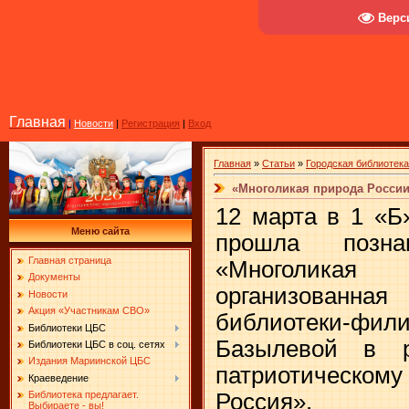
Верс
Главная
|
Новости
|
Регистрация
|
Вход
Главная
»
Статьи
»
Городская библиотек
«Многоликая природа Росси
12 марта в 1 «Б
Меню сайта
прошла позна
Главная страница
«Многоликая
Документы
организованная 
Новости
Акция «Участникам СВО»
библиотеки-
Библиотеки ЦБС
Базылевой в 
Библиотеки ЦБС в соц. сетях
Издания Мариинской ЦБС
патриотическ
Краеведение
Россия».
Библиотека предлагает.
Выбираете - вы!