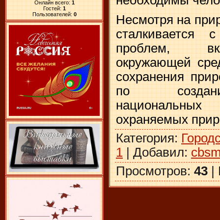
Онлайн всего:
1
Гостей:
1
Пользователей:
0
Несмотря на прир
сталкивается с
проблем, вк
окружающей сред
сохранения при
по создани
национальны
охраняемых прир
Категория
:
Город
1
|
Добавил
:
cbsm
Просмотров
:
43
|