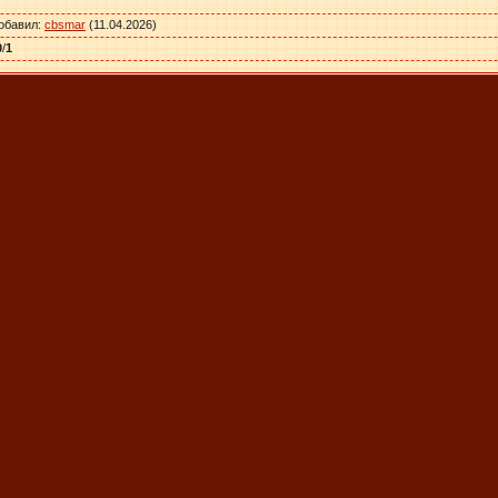
обавил
:
cbsmar
(11.04.2026)
0
/
1