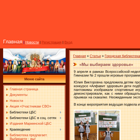
Главная
|
Новости
|
Регистрация
|
Вход
Главная
»
Статьи
»
Городская библиотек
«Мы выбираем здоровье»
9 апреля в рамках Всероссийской недел
Гимназии № 2 прошли игровые программ
Меню сайта
Юлия Викторовна предложила детям пров
конкурсе «Алфавит здоровья» дети подб
Главная страница
пантомимы изображали спортивные игр
демонстрировали, как с ними обращать
Документы
прыжках на скакалке. Неожиданным экспо
Новости
В конце мероприятия ведущая подвела ит
Акция «Участникам СВО»
Библиотеки ЦБС
Библиотеки ЦБС в соц. сетях
Издания Мариинской ЦБС
Краеведение
Библиотека предлагает.
Выбираете - вы!