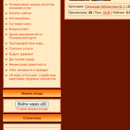
Независимая оценка качества
Категория
:
Городская библиотека № 1
|
Д
оказания услуг
Просмотров
:
28
|
Теги
:
ЗОЖ
|
Рейтинг
:
5.
Каталог сайтов
Фотоальбомы
Гостевая книга
Вопрос/ответ
Архив мероприятий по
Пушкинской карте
Противодействие корр...
Платные услуги
Будьте здоровы!
Доступная среда
Финансовая грамотность
«Нет ненависти и вражде»
«Я живу в России»: содействие
адаптации трудовых мигрантов
Форма входа
Войти через uID
Старая форма входа
Статистика