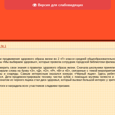
Версия для слабовидящих
а № 1
и продвижения здорового образа жизни во 2 «Г» классе средней общеобразовательн
ы «Мы выбираем здоровье», которые провела сотрудник городской библиотеки-филиа
ерить свои знания о правилах здорового образа жизни. Сначала школьники приняли
ирали слова на букву «З», «Д», «О», «Р», «В» и «Е», связанные с темой мероприяти
ы и снаряды. Самым интересным оказался конкурс «Чёрный ящик». Здесь ребят
ся. Дети продемонстрировали технику чистки зубов с помощью муляжа челюсти и 
натом из черного ящика стал диск здоровья, который вызвал большой интерес у зрит
оги и наградила всех участников сладкими призами.