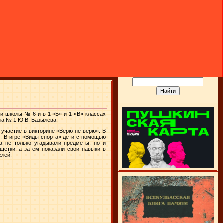
ой школы № 6 и в 1 «Б» и 1 «В» классах
ла № 1 Ю.В. Базылева.
 участие в викторине «Верю-не верю». В
я. В игре «Виды спорта» дети с помощью
а не только угадывали предметы, но и
щетки, а затем показали свои навыки в
елей.