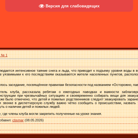
Версия для слабовидящих
а № 1
юдается интенсивное таяние снега и льда, что приводит к подъему уровня воды в во
е уязвимыми к его последствиям оказываются жители населенных пунктов, располо
лось заседание, посвящённое правилам безопасности под названием «Осторожно, пав
тель клуба, рассказала ребятам о ежегодных паводках и важности заблаговр
струкции при чрезвычайных ситуациях и своевременно собирать вещи для эвакуац
кже было отмечено, что детей и пожилых родственников следует эвакуировать заран
 звонке в диспетчерскую службу важно чётко сообщить о происшествии, назвать 
ть о наличии детей и пожилых людей.
, где члены клуба могли закрепить полученные на уроке знания.
обавил
:
cbsmar
(08.05.2026)