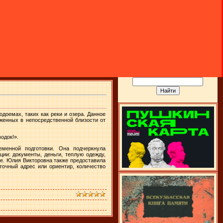
доемах, таких как реки и озера. Данное
женных в непосредственной близости от
одок!».
еменной подготовки. Она подчеркнула
ии: документы, деньги, теплую одежду,
ее. Юлия Викторовна также предоставила
точный адрес или ориентир, количество