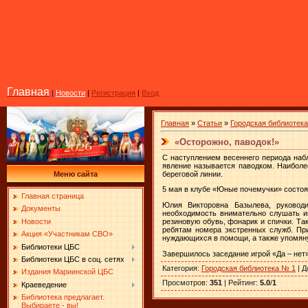
Главная
|
Новости
|
Регистрация
|
Вход
Главная
»
Статьи
»
Городская библиотек
«Осторожно, паводок!»
С наступлением весеннего периода набл
явление называется паводком. Наиболе
береговой линии.
Меню сайта
5 мая в клубе «Юные почемучки» состоя
Главная страница
Юлия Викторовна Базылева, руководи
Документы
необходимость внимательно слушать ин
Новости
резиновую обувь, фонарик и спички. Та
ребятам номера экстренных служб. При
Акция «Участникам СВО»
нуждающихся в помощи, а также упомяну
Библиотеки ЦБС
Завершилось заседание игрой «Да – нет»
Библиотеки ЦБС в соц. сетях
Категория
:
Городская библиотека № 1
|
Д
Издания Мариинской ЦБС
Просмотров
:
351
|
Рейтинг
:
5.0
/
1
Краеведение
Библиотека предлагает.
Выбираете - вы!