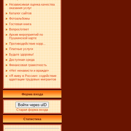
Независимая оценка качества
оказания услуг
Каталог сайтов
Фотоальбомы
Гостевая книга
Вопрос/ответ
Архив мероприятий по
Пушкинской карте
Противодействие корр...
Платные услуги
Будьте здоровы!
Доступная среда
Финансовая грамотность
«Нет ненависти и вражде»
«Я живу в России»: содействие
адаптации трудовых мигрантов
Форма входа
Войти через uID
Старая форма входа
Статистика