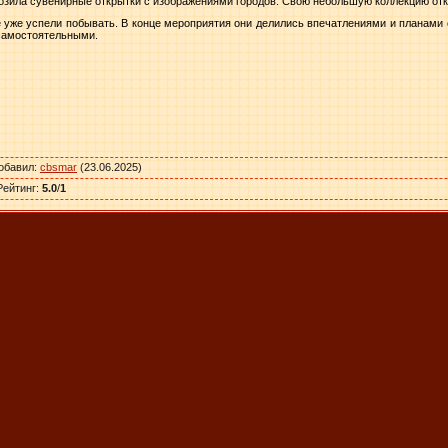
озила сувенирные открытки с изображениями городов. Свою небольшую коллекцию отк
де уже успели побывать. В конце мероприятия они делились впечатлениями и планами 
 самостоятельными.
обавил
:
cbsmar
(23.06.2025)
Рейтинг
:
5.0
/
1