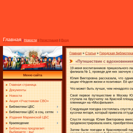
Главная
|
Новости
|
Регистрация
|
Вход
Главная
»
Статьи
»
Городская библиотек
«Путешествие с вдохновение
19 июня воспитанников пришкольного ла
филиала № 1, проведя для них заочную 
Меню сайта
Юлия Викторовна рассказала, что одни
акции «Неделя жизни и позитива». Её це
Главная страница
Что может быть лучше, чем ненадолго см
Документы
Своё первое путешествие в Москву Юл
Новости
ступала на брусчатку на Красной площ
Акция «Участникам СВО»
пленница» на «Мосфильме».
Библиотеки ЦБС
Следующая поездка состоялась спустя д
Библиотеки ЦБС в соц. сетях
кусочки янтаря, который привезла оттуда
Издания Мариинской ЦБС
Спустя полгода Юлия Викторовна вмес
Краеведение
продемонстрировала книги, приобретённ
Библиотека предлагает.
Затем были поездки в Красноярский па
Выбираете - вы!