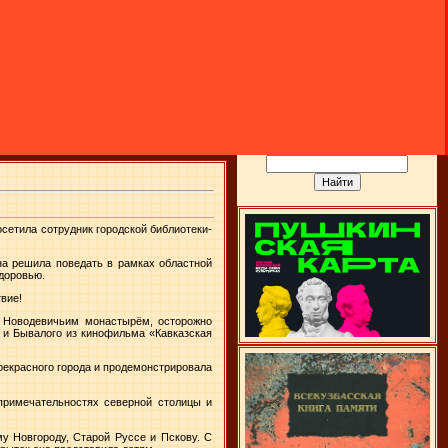
сетила сотрудник городской библиотеки-
на решила поведать в рамках областной
здоровью.
вие!
ь Новодевичьим монастырём, осторожно
 и Бывалого из кинофильма «Кавказская
рекрасного города и продемонстрировала
примечательностях северной столицы и
у Новгороду, Старой Руссе и Пскову. С