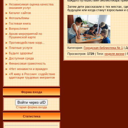
каждого путешествия библиотекарь прив
Независимая оценка качества
Затем дети рассказали о тех местах, г
оказания услуг
будущем или когда станут взрослыми и
Каталог сайтов
Фотоальбомы
Гостевая книга
Вопрос/ответ
Архив мероприятий по
Пушкинской карте
Противодействие корр...
Категория
:
Городская библиотека № 1
|
Д
Платные услуги
Будьте здоровы!
Просмотров
:
1729
|
Теги
:
неделя жизни
|
Доступная среда
Финансовая грамотность
«Нет ненависти и вражде»
«Я живу в России»: содействие
адаптации трудовых мигрантов
Форма входа
Войти через uID
Старая форма входа
Статистика