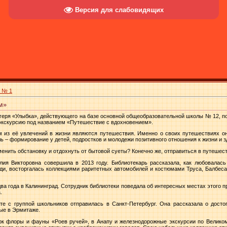
Версия для слабовидящих
а № 1
м»
геря «Улыбка», действующего на базе основной общеобразовательной школы № 12, по
экскурсию под названием «Путешествие с вдохновением».
м из её увлечений в жизни являются путешествия. Именно о своих путешествиях о
ль – формирование у детей, подростков и молодежи позитивного отношения к жизни и 
енить обстановку и отдохнуть от бытовой суеты? Конечно же, отправиться в путешест
ия Викторовна совершила в 2013 году. Библиотекарь рассказала, как любовалас
ади, восторгалась коллекциями раритетных автомобилей и костюмами Труса, Балбеса
ва года в Калининград. Сотрудник библиотеки поведала об интересных местах этого п
.
те с группой школьников отправилась в Санкт-Петербург. Она рассказала о досто
ые в Эрмитаже.
рк флоры и фауны «Роев ручей», в Анапу и железнодорожные экскурсии по Великом