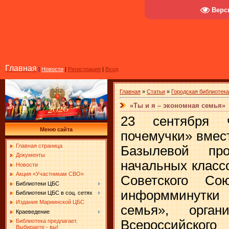
Верс
Главная
|
Новости
|
Регистрация
|
Вход
Главная
»
Статьи
»
Городская библиотек
«Ты и я – экономная семья»
23 сентября 
Меню сайта
почемучки» вмес
Главная страница
Базылевой пр
Документы
начальных класс
Новости
Акция «Участникам СВО»
Советского Со
Библиотеки ЦБС
информминутки
Библиотеки ЦБС в соц. сетях
Издания Мариинской ЦБС
семья», орга
Краеведение
Всероссийс
Библиотека предлагает.
Выбираете - вы!