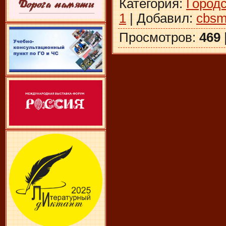
Категория
:
Город
1
|
Добавил
:
cbsm
Просмотров
:
469