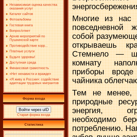
энергосбережени
Независимая оценка качества
оказания услуг
Каталог сайтов
Многие из нас 
Фотоальбомы
повседневной 
Гостевая книга
Вопрос/ответ
собой разумеюще
Архив мероприятий по
Пушкинской карте
открываешь кр
Противодействие корр...
Платные услуги
Стемнело — ще
Будьте здоровы!
комнату напо
Доступная среда
Финансовая грамотность
приборы вроде 
«Нет ненависти и вражде»
чайника облегча
«Я живу в России»: содействие
адаптации трудовых мигрантов
Тем не менее, 
Форма входа
природные ресу
энергия, ог
Войти через uID
Старая форма входа
необходимо бер
Статистика
потреблению. На
зубов лучше зак