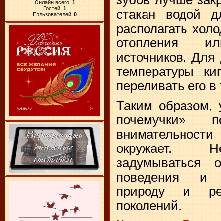
Онлайн всего:
1
Гостей:
1
стакан водой д
Пользователей:
0
располагать хол
отопления и
источников. Для
температуры кип
переливать его в
Таким образом, 
почемучки» п
внимательност
окружает. Н
задумываться о
поведения и 
природу и ре
поколений.