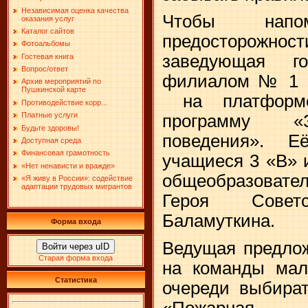
Независимая оценка качества
Чтобы нап
оказания услуг
Каталог сайтов
предосторожн
Фотоальбомы
заведующая го
Гостевая книга
Вопрос/ответ
филиалом № 1 Ю
Архив мероприятий по
Пушкинской карте
на платформе
Противодействие корр...
Платные услуги
программу «З
Будьте здоровы!
поведения». Е
Доступная среда
Финансовая грамотность
учащиеся 3 «В» 
«Нет ненависти и вражде»
общеобразовате
«Я живу в России»: содействие
адаптации трудовых мигрантов
Героя Совет
Баламуткина.
Форма входа
Ведущая предлож
Войти через uID
Старая форма входа
на команды мал
Статистика
очереди выбират
«Пожарная 