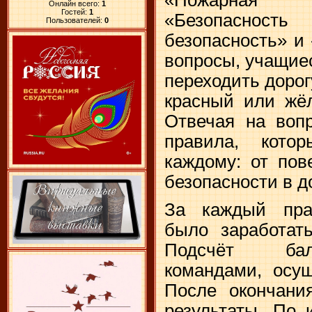
Онлайн всего:
1
Гостей:
1
«Безопасность
Пользователей:
0
безопасность» и
вопросы, учащие
переходить дорог
красный или жёл
Отвечая на вопр
правила, кото
каждому: от пов
безопасности в д
За каждый пра
было заработат
Подсчёт бал
командами, осущ
После окончани
результаты. По 