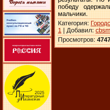
победу одержал
мальчики.
Категория
:
Город
1
|
Добавил
:
cbsm
Просмотров
:
474