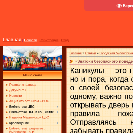
Верс
Главная
|
Новости
|
Регистрация
|
Вход
Главная
»
Статьи
»
Городская библиотек
«Знатоки безопасного повед
Каникулы – это 
Меню сайта
но и пора, когда
Главная страница
о своей безопас
Документы
одному, важно по
Новости
Акция «Участникам СВО»
открывать дверь
Библиотеки ЦБС
правила пожа
Библиотеки ЦБС в соц. сетях
Издания Мариинской ЦБС
Отправляясь 
Краеведение
забывать правил
Библиотека предлагает.
Выбираете - вы!