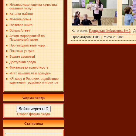
Независимая оценка качества
оказания услуг
Каталог сайтов
Фотоальбомы
Гостевая книга
Вопрос/ответ
Категория
:
Городская библиотека № 2
|
Д
Архив мероприятий по
Просмотров
:
1201
|
Рейтинг
:
5.0
/
1
Пушкинской карте
Противодействие корр...
Платные услуги
Будьте здоровы!
Доступная среда
Финансовая грамотность
«Нет ненависти и вражде»
«Я живу в России»: содействие
адаптации трудовых мигрантов
Форма входа
Войти через uID
Старая форма входа
Статистика