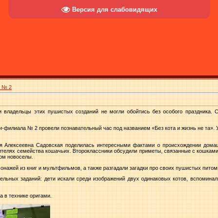
Версия для слабовидящих
а № 2
и владельцы этих пушистых созданий не могли обойтись без особого праздника. С
и-филиала № 2 провели познавательный час под названием «Без кота и жизнь не та».
ья Алексеевна Садовская поделилась интересными фактами о происхождении домашн
ителях семейства кошачьих. Второклассники обсудили приметы, связанные с кошками:
дом новоселы.
нажей из книг и мультфильмов, а также разгадали загадки про своих пушистых питом
тельных заданий: дети искали среди изображений двух одинаковых котов, вспоминал
 в технике оригами.