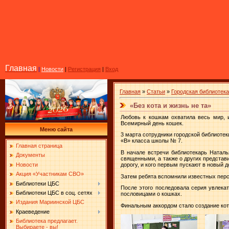
Главная
|
Новости
|
Регистрация
|
Вход
Главная
»
Статьи
»
Городская библиотек
«Без кота и жизнь не та»
Любовь к кошкам охватила весь мир, 
Всемирный день кошек.
Меню сайта
3 марта сотрудники городской библиотек
«В» класса школы № 7.
Главная страница
В начале встречи библиотекарь Натал
Документы
священными, а также о других представ
Новости
дорогу, и кого первым пускают в новый 
Акция «Участникам СВО»
Затем ребята вспомнили известных персо
Библиотеки ЦБС
После этого последовала серия увлека
Библиотеки ЦБС в соц. сетях
пословицами о кошках.
Издания Мариинской ЦБС
Финальным аккордом стало создание кота
Краеведение
Библиотека предлагает.
Выбираете - вы!