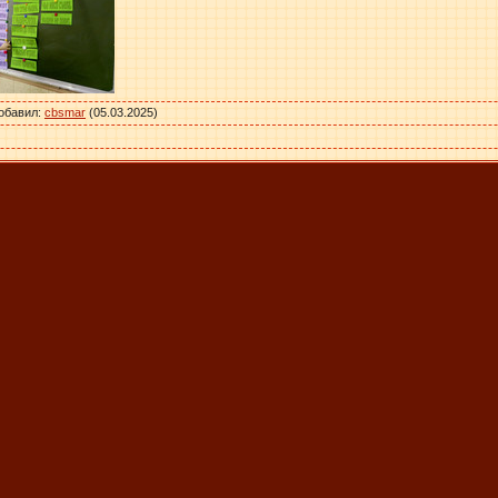
обавил
:
cbsmar
(05.03.2025)