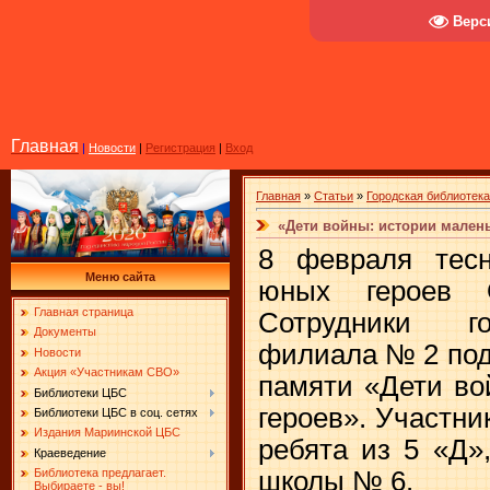
Верс
Главная
|
Новости
|
Регистрация
|
Вход
Главная
»
Статьи
»
Городская библиотек
«Дети войны: истории малень
8 февраля тес
Меню сайта
юных героев О
Главная страница
Сотрудники го
Документы
филиала № 2 под
Новости
Акция «Участникам СВО»
памяти «Дети во
Библиотеки ЦБС
героев». Участн
Библиотеки ЦБС в соц. сетях
Издания Мариинской ЦБС
ребята из 5 «Д»
Краеведение
школы № 6.
Библиотека предлагает.
Выбираете - вы!