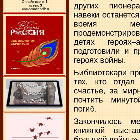
Онлайн всего:
3
других пионера
Гостей:
3
Пользователей:
0
навеки останется
время мер
продемонстрир
детях героях–
подготовили и п
героях войны.
Библиотекари пр
тех, кто отда
счастье, за мир
почтить минуто
погиб.
Закончилось м
книжной выста
большой войны».