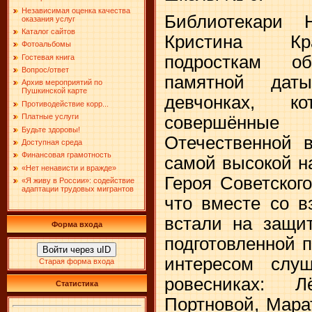
Независимая оценка качества
Библиотекари 
оказания услуг
Каталог сайтов
Кристина Кра
Фотоальбомы
подросткам о
Гостевая книга
Вопрос/ответ
памятной дат
Архив мероприятий по
Пушкинской карте
девчонках, к
Противодействие корр...
Платные услуги
совершённы
Будьте здоровы!
Отечественной 
Доступная среда
Финансовая грамотность
самой высокой н
«Нет ненависти и вражде»
Героя Советског
«Я живу в России»: содействие
адаптации трудовых мигрантов
что вместе со в
встали на защи
Форма входа
подготовленной 
Войти через uID
интересом слу
Старая форма входа
ровесниках: 
Статистика
Портновой, Мара