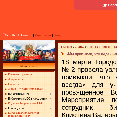
Верс
Главная
|
Новости
|
Регистрация
|
Вход
Главная
»
Статьи
»
Городская библиотек
«Мы привыкли, что вода - на
18 марта Городс
Меню сайта
№ 2 провела увл
Главная страница
привыкли, что 
Документы
всегда» для уч
Новости
Акция «Участникам СВО»
посвящённое В
Библиотеки ЦБС
Мероприятие п
Библиотеки ЦБС в соц. сетях
Издания Мариинской ЦБС
сотрудник би
Краеведение
Кристина Валерь
Библиотека предлагает.
Выбираете - вы!