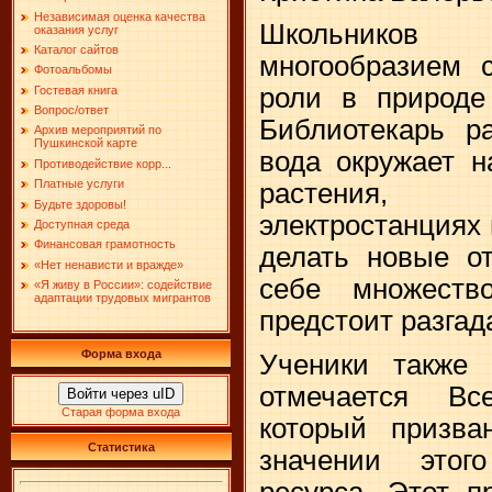
Независимая оценка качества
Школьников
оказания услуг
Каталог сайтов
многообразием 
Фотоальбомы
роли в природе
Гостевая книга
Вопрос/ответ
Библиотекарь ра
Архив мероприятий по
Пушкинской карте
вода окружает н
Противодействие корр...
Платные услуги
растения, 
Будьте здоровы!
электростанциях
Доступная среда
Финансовая грамотность
делать новые от
«Нет ненависти и вражде»
себе множеств
«Я живу в России»: содействие
адаптации трудовых мигрантов
предстоит разгад
Форма входа
Ученики также 
отмечается В
Войти через uID
Старая форма входа
который призв
Статистика
значении этог
ресурса. Этот п