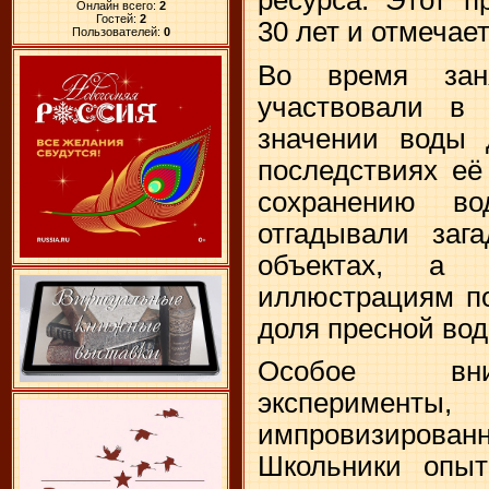
Онлайн всего:
2
Гостей:
2
30 лет и отмечае
Пользователей:
0
Во время зан
участвовали в 
значении воды 
последствиях её
сохранению во
отгадывали заг
объектах, а 
иллюстрациям по
доля пресной вод
Особое вни
эксперимент
импровизиров
Школьники опыт