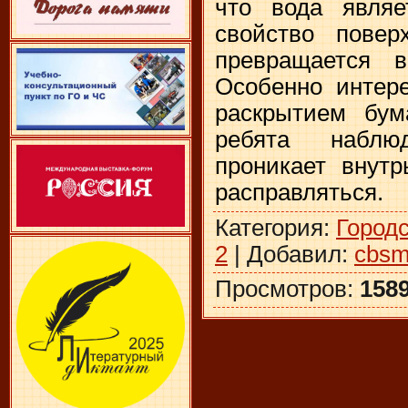
что вода являе
свойство повер
превращается в
Особенно интер
раскрытием бум
ребята наблю
проникает внутр
расправляться.
Категория
:
Город
2
|
Добавил
:
cbsm
Просмотров
:
158