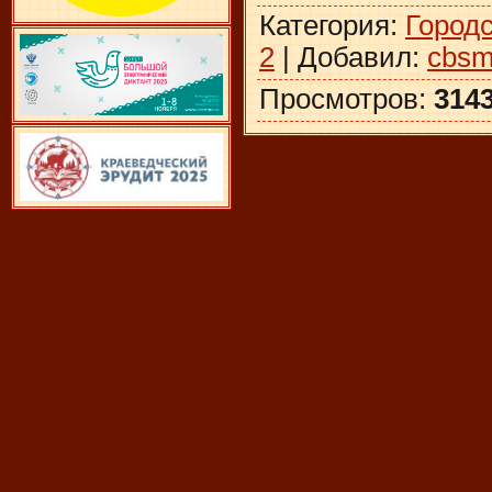
Категория
:
Город
2
|
Добавил
:
cbsm
Просмотров
:
314