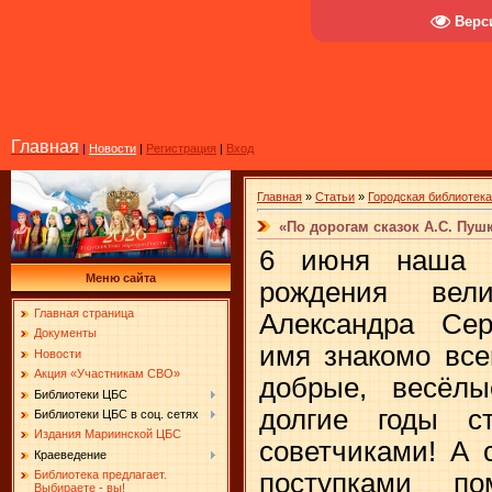
Верс
Главная
|
Новости
|
Регистрация
|
Вход
Главная
»
Статьи
»
Городская библиотек
«По дорогам сказок А.С. Пуш
6 июня наша с
Меню сайта
рождения вели
Главная страница
Александра Сер
Документы
имя знакомо все
Новости
Акция «Участникам СВО»
добрые, весёл
Библиотеки ЦБС
долгие годы с
Библиотеки ЦБС в соц. сетях
Издания Мариинской ЦБС
советчиками! А 
Краеведение
поступками п
Библиотека предлагает.
Выбираете - вы!