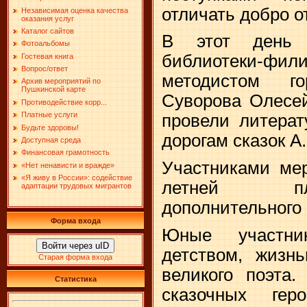
отличать добро от
Независимая оценка качества
оказания услуг
Каталог сайтов
В этот день с
Фотоальбомы
библиотеки-фил
Гостевая книга
Вопрос/ответ
методистом г
Архив мероприятий по
Пушкинской карте
Суворова Олесе
Противодействие корр...
Платные услуги
провели литерат
Будьте здоровы!
дорогам сказок А
Доступная среда
Финансовая грамотность
Участниками мер
«Нет ненависти и вражде»
«Я живу в России»: содействие
летней пл
адаптации трудовых мигрантов
дополнительного 
Форма входа
Юные участни
Войти через uID
детством, жизн
Старая форма входа
великого поэта.
Статистика
сказочных гер