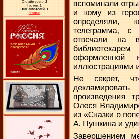
вспоминали отры
Онлайн всего:
2
Гостей:
1
Пользователей:
1
и кому из геро
cbsmar
определяли, 
телеграмма, с
отвечали на в
библиотекарем 
оформленной 
иллюстрациями и
Не секрет, ч
декламиров
произведения тр
Олеся Владимиро
из «Сказки о поп
А. Пушкина и уди
Завершением ме