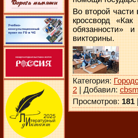
Во второй части 
кроссворд «Как
обязанности» и
викторины.
Категория
:
Город
2
|
Добавил
:
cbsm
Просмотров
:
181