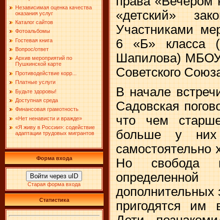
права «Вечером н
Независимая оценка качества
«детский» зак
оказания услуг
Каталог сайтов
Участниками мер
Фотоальбомы
6 «Б» класса (
Гостевая книга
Вопрос/ответ
Шапилова) МБОУ
Архив мероприятий по
Пушкинской карте
Советского Союза
Противодействие корр...
Платные услуги
В начале встреч
Будьте здоровы!
Доступная среда
Садовская погов
Финансовая грамотность
что чем старше
«Нет ненависти и вражде»
«Я живу в России»: содействие
больше у них 
адаптации трудовых мигрантов
самостоятельно 
Форма входа
Но свобода п
определенной
Войти через uID
Старая форма входа
дополнительных 
Статистика
пригодятся им 
Дети познаком