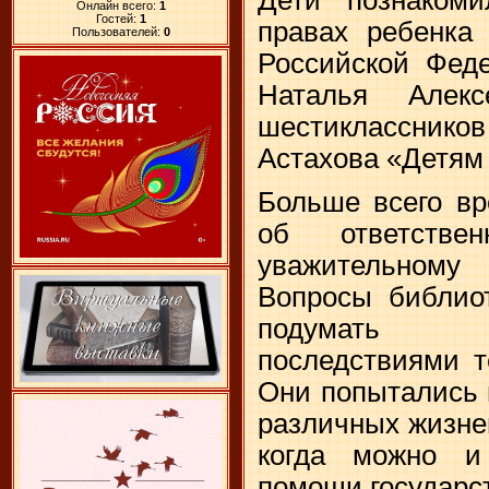
Онлайн всего:
1
Гостей:
1
правах ребенка
Пользователей:
0
Российской Феде
Наталья Алек
шестиклассни
Астахова «Детям 
Больше всего вр
об ответстве
уважительному
Вопросы библиот
подумать 
последствиями т
Они попытались п
различных жизне
когда можно и
помощи государст