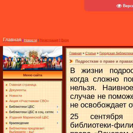
Верс
Главная
|
Новости
|
Регистрация
|
Вход
Главная
»
Статьи
»
Городская библиотек
Подросткам о праве и правах
В жизни подрос
Меню сайта
когда сложно по
Главная страница
нельзя. Наивно
Документы
случае не поможе
Новости
Акция «Участникам СВО»
не освобождает о
Библиотеки ЦБС
Библиотеки ЦБС в соц. сетях
25 сентября с
Издания Мариинской ЦБС
библиотеки-фил
Краеведение
Библиотека предлагает.
Выбираете - вы!