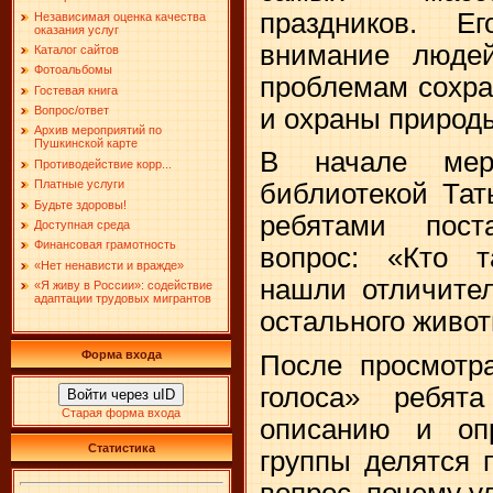
праздников. 
Независимая оценка качества
оказания услуг
внимание люде
Каталог сайтов
Фотоальбомы
проблемам сохра
Гостевая книга
и охраны природы
Вопрос/ответ
Архив мероприятий по
Пушкинской карте
В начале мер
Противодействие корр...
Платные услуги
библиотекой Тат
Будьте здоровы!
ребятами пост
Доступная среда
Финансовая грамотность
вопрос: «Кто т
«Нет ненависти и вражде»
нашли отличител
«Я живу в России»: содействие
адаптации трудовых мигрантов
остального живот
Форма входа
После просмотр
голоса» ребят
Войти через uID
Старая форма входа
описанию и оп
Статистика
группы делятся 
вопрос, почему у