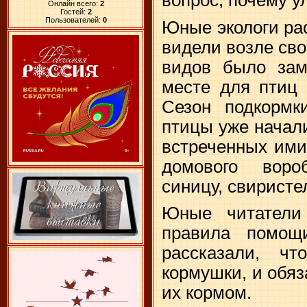
Онлайн всего:
2
Гостей:
2
Пользователей:
0
Юные экологи рас
видели возле сво
видов было зам
месте для птиц 
Сезон подкормк
птицы уже начал
встреченных ими
домового воро
синицу, свиристе
Юные читатели
правила помощ
рассказали, ч
кормушки, и обяз
их кормом.