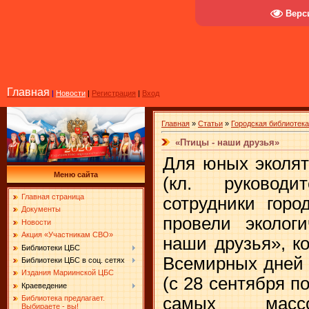
Верс
Главная
|
Новости
|
Регистрация
|
Вход
Главная
»
Статьи
»
Городская библиотек
«Птицы - наши друзья»
Для юных эколят
Меню сайта
(кл. руководи
Главная страница
сотрудники гор
Документы
провели эколог
Новости
Акция «Участникам СВО»
наши друзья», к
Библиотеки ЦБС
Всемирных дней 
Библиотеки ЦБС в соц. сетях
Издания Мариинской ЦБС
(с 28 сентября по
Краеведение
самых массо
Библиотека предлагает.
Выбираете - вы!