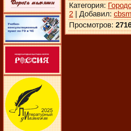
Категория
:
Город
2
|
Добавил
:
cbsm
Просмотров
:
271