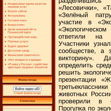
разделивши
Независимая оценка качества
«Лесовички», «
оказания услуг
Каталог сайтов
«Зелёный патр
Фотоальбомы
участие в «Эко
Гостевая книга
Вопрос/ответ
«Экологическо
Архив мероприятий по
Пушкинской карте
ответили на 
Противодействие корр...
Платные услуги
Участники узна
Будьте здоровы!
сообществе, а 
Доступная среда
Финансовая грамотность
викторину». 
«Нет ненависти и вражде»
определить сред
«Я живу в России»: содействие
адаптации трудовых мигрантов
решить экологич
презентации «Ж
Форма входа
третьеклассник
Войти через uID
животных России
Старая форма входа
проверили в «
Статистика
Прогулка по эко