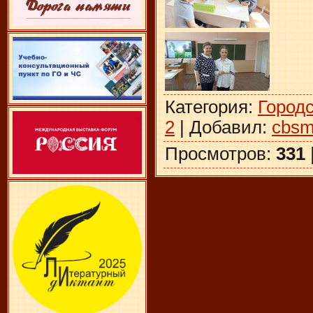
Категория
:
Город
2
|
Добавил
:
cbsm
Просмотров
:
331