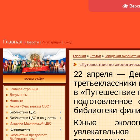
Верс
Главная
|
Новости
|
Регистрация
|
Вход
Главная
»
Статьи
»
Городская библиотек
«Путешествие по экологическ
22 апреля — Де
Меню сайта
третьеклассники
Главная страница
в «Путешествие п
Документы
подготовленное 
Новости
Акция «Участникам СВО»
библиотеки-фили
Библиотеки ЦБС
Библиотеки ЦБС в соц. сетях
Юные эколо
Издания Мариинской ЦБС
увлекатель
Краеведение
Библиотека предлагает.
Выбираете - вы!