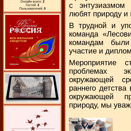
Онлайн всего:
2
с энтузиазмом 
Гостей:
2
Пользователей:
0
любят природу и 
В трудной и уп
команда «Лесови
командам были
участие и диплом
Мероприятие с
проблемах э
окружающей с
раннего детства
окружающей п
природу, мы уваж