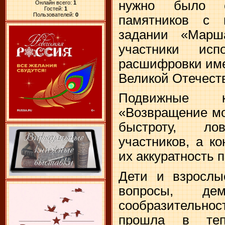
нужно было с
Онлайн всего:
1
Гостей:
1
Пользователей:
0
памятников с 
задании «Марш
участники ис
расшифровки им
Великой Отечест
Подвижные ко
«Возвращение мо
быстроту, ло
участников, а к
их аккуратность 
Дети и взрослы
вопросы, дем
сообразительност
прошла в теп