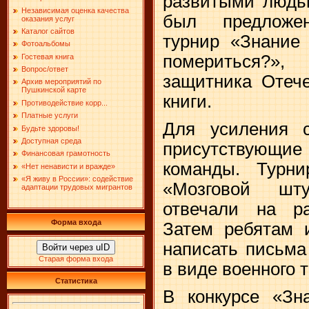
развитыми людьм
Независимая оценка качества
был предложен
оказания услуг
Каталог сайтов
турнир «Знание
Фотоальбомы
помериться?»
Гостевая книга
Вопрос/ответ
защитника Отече
Архив мероприятий по
Пушкинской карте
книги.
Противодействие корр...
Платные услуги
Для усиления с
Будьте здоровы!
Доступная среда
присутствующ
Финансовая грамотность
команды. Турни
«Нет ненависти и вражде»
«Я живу в России»: содействие
«Мозговой шт
адаптации трудовых мигрантов
отвечали на ра
Форма входа
Затем ребятам 
написать письма
Войти через uID
Старая форма входа
в виде военного 
Статистика
В конкурсе «Зн