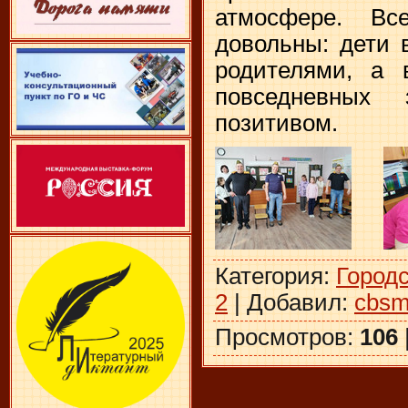
атмосфере. Вс
довольны: дети 
родителями, а 
повседневных
позитивом.
Категория
:
Город
2
|
Добавил
:
cbsm
Просмотров
:
106