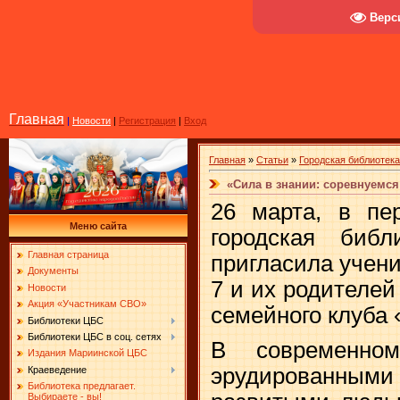
Верс
Главная
|
Новости
|
Регистрация
|
Вход
Главная
»
Статьи
»
Городская библиотек
«Сила в знании: соревнуемся
26 марта, в пер
Меню сайта
городская би
Главная страница
пригласила учен
Документы
7 и их родителей
Новости
Акция «Участникам СВО»
семейного клуба 
Библиотеки ЦБС
Библиотеки ЦБС в соц. сетях
В современно
Издания Мариинской ЦБС
эрудированн
Краеведение
Библиотека предлагает.
Выбираете - вы!