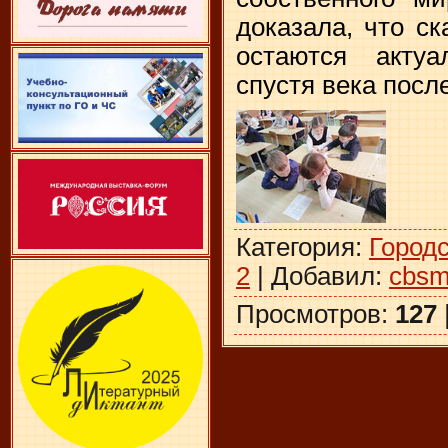
доказала, что ск
остаются акт
спустя века посл
Категория
:
Город
2
|
Добавил
:
cbsm
Просмотров
:
127