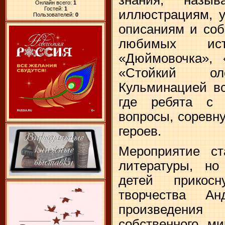
Онлайн всего:
1
Гостей:
1
иллюстрациям, у
Пользователей:
0
описаниям и соб
любимых ис
«Дюймовочка», 
«Стойкий оло
Кульминацией вс
где ребята с 
вопросы, соревн
героев.
Мероприятие ст
литературы, н
детей прикос
творчества Ан
произведен
собственного ми