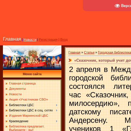
Верс
Главная
|
Новости
|
Регистрация
|
Вход
Главная
»
Статьи
»
Городская библиотек
«Сказочник, который учит д
2 апреля в Межд
Меню сайта
городской биб
Главная страница
состоялся литер
Документы
час «Сказочник,
Новости
Акция «Участникам СВО»
милосердию», 
Библиотеки ЦБС
датскому писа
Библиотеки ЦБС в соц. сетях
Издания Мариинской ЦБС
Андерсену. М
Краеведение
учеников 1 «Г
Библиотека предлагает.
Выбираете - вы!