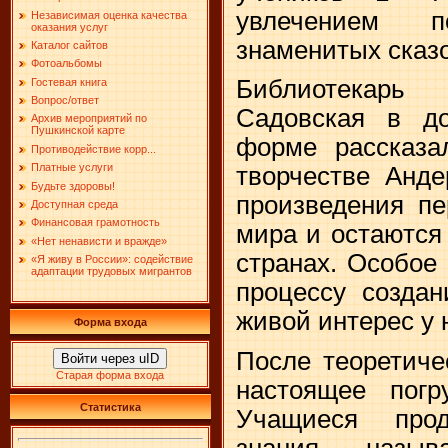
увлечением 
Независимая оценка качества
оказания услуг
знаменитых сказо
Каталог сайтов
Фотоальбомы
Библиотекарь
Гостевая книга
Вопрос/ответ
Садовская в до
Архив мероприятий по
Пушкинской карте
форме рассказа
Противодействие корр...
Платные услуги
творчестве Анде
Будьте здоровы!
произведения пе
Доступная среда
Финансовая грамотность
мира и остаются
«Нет ненависти и вражде»
странах. Особое
«Я живу в России»: содействие
адаптации трудовых мигрантов
процессу создан
живой интерес у
Форма входа
После теоретиче
Войти через uID
Старая форма входа
настоящее погр
Статистика
Учащиеся прод
знания, назы