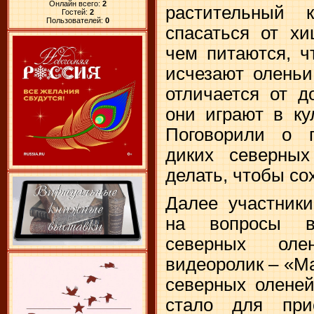
Онлайн всего:
2
растительный 
Гостей:
2
Пользователей:
0
спасаться от хи
чем питаются, ч
исчезают оленьи
отличается от д
они играют в ку
Поговорили о п
диких северны
делать, чтобы со
Далее участники
на вопросы в
северных оле
видеоролик – «М
северных оленей
стало для при