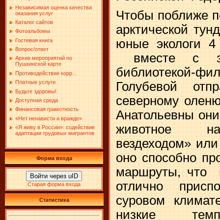
Независимая оценка качества
Чтобы поближе п
оказания услуг
Каталог сайтов
арктической тун
Фотоальбомы
юные экологи 
Гостевая книга
Вопрос/ответ
вместе с зав
Архив мероприятий по
Пушкинской карте
библиотекой-ф
Противодействие корр...
Платные услуги
Голубевой отп
Будьте здоровы!
северному оленю
Доступная среда
Финансовая грамотность
Анатольевны они
«Нет ненависти и вражде»
животное на
«Я живу в России»: содействие
адаптации трудовых мигрантов
вездеходом» или
оно способно пр
Форма входа
маршруты, что 
Войти через uID
отлично прис
Старая форма входа
суровом климате
Статистика
низкие темп