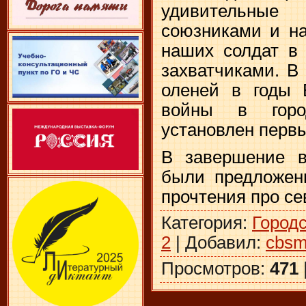
удивительн
союзниками и н
наших солдат в
захватчиками. В
оленей в годы 
войны в горо
установлен первы
В завершение в
были предложен
прочтения про се
Категория
:
Город
2
|
Добавил
:
cbsm
Просмотров
:
471