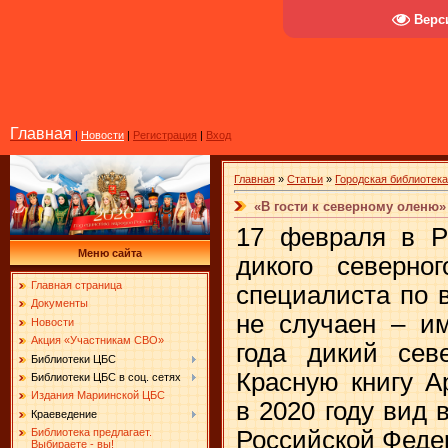
Верс
Главная
|
Новости
|
Регистрация
|
Вход
Главная
»
Статьи
»
Городская библиотек
«В гости к северному оленю»
17 февраля в Р
Меню сайта
дикого северно
Главная страница
специалиста по 
Документы
не случаен – и
Новости
Акция «Участникам СВО»
года дикий сев
Библиотеки ЦБС
Красную книгу А
Библиотеки ЦБС в соц. сетях
Издания Мариинской ЦБС
в 2020 году вид 
Краеведение
Российской Феде
Библиотека предлагает.
Выбираете - вы!