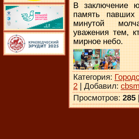
В заключение ю
память павших 
минутой молч
уважения тем, к
мирное небо.
Категория
:
Город
2
|
Добавил
:
cbsm
Просмотров
:
285