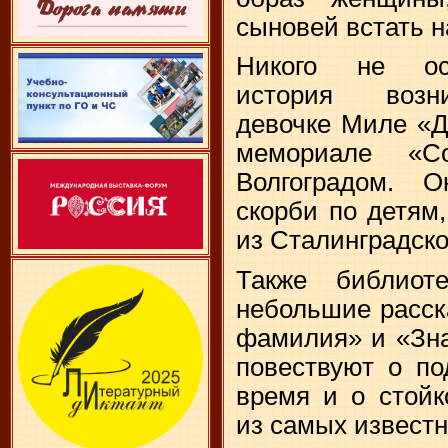
сыновей встать н
Никого не ос
история возн
девочке Миле «Д
мемориале «С
Волгоградом. 
скорби по детям
из Сталинградско
Также библиот
небольшие расск
фамилия» и «Зна
повествуют о по
время и о стойк
из самых извест