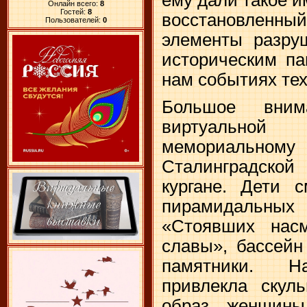
Онлайн всего:
8
Гостей:
8
восстановлен
Пользователей:
0
элементы разруш
историческим па
нам событиях те
Большое вним
виртуально
мемориальном
Сталинградско
кургане. Дети 
пирамидальны
«Стоявших насм
славы», бассейн
памятники. Н
привлекла скуль
образ женщины