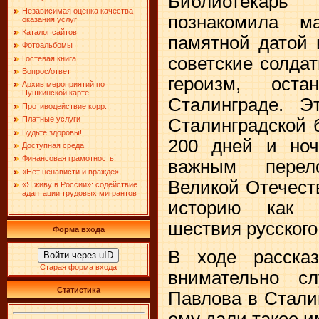
Библиотекарь
Независимая оценка качества
познакомила м
оказания услуг
Каталог сайтов
памятной датой 
Фотоальбомы
советские солда
Гостевая книга
Вопрос/ответ
героизм, ост
Архив мероприятий по
Пушкинской карте
Сталинграде. Э
Противодействие корр...
Платные услуги
Сталинградской 
Будьте здоровы!
200 дней и ноч
Доступная среда
Финансовая грамотность
важным пере
«Нет ненависти и вражде»
Великой Отечест
«Я живу в России»: содействие
адаптации трудовых мигрантов
историю как н
шествия русског
Форма входа
В ходе рассказ
Войти через uID
Старая форма входа
внимательно с
Статистика
Павлова в Стали
ему дали такое и