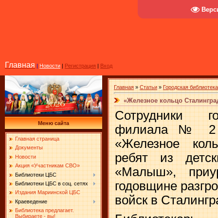
Верс
Главная
|
Новости
|
Регистрация
|
Вход
Главная
»
Статьи
»
Городская библиотек
«Железное кольцо Сталингра
Сотрудники го
Меню сайта
филиала № 2 
Главная страница
«Железное кол
Документы
ребят из детс
Новости
Акция «Участникам СВО»
«Малыш», приу
Библиотеки ЦБС
годовщине разгр
Библиотеки ЦБС в соц. сетях
Издания Мариинской ЦБС
войск в Сталингр
Краеведение
Библиотека предлагает.
Выбираете - вы!