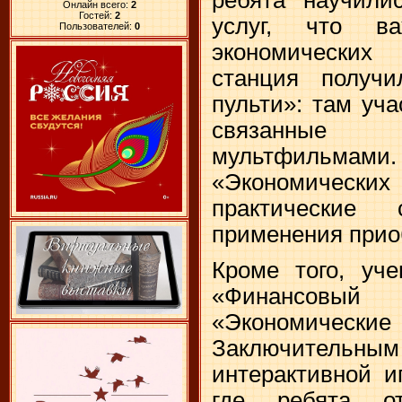
Онлайн всего:
2
Гостей:
2
услуг, что в
Пользователей:
0
экономически
станция получи
пульти»: там уч
связанные
мультфильмами.
«Экономически
практические 
применения прио
Кроме того, уче
«Финансовы
«Экономиче
Заключительным 
интерактивной и
где ребята о