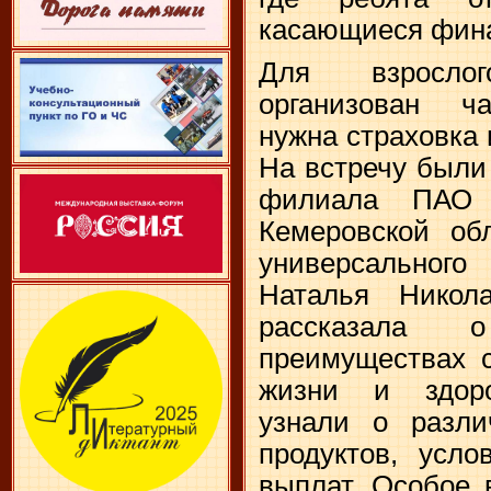
касающиеся фина
Для взросло
организован ч
нужна страховка 
На встречу были
филиала ПАО 
Кемеровской обл
универсальног
Наталья Никол
рассказала 
преимуществах с
жизни и здоро
узнали о разли
продуктов, усл
выплат. Особое 