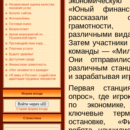
экономическую
Независимая оценка качества
«Юный финанс
оказания услуг
Каталог сайтов
рассказали 
Фотоальбомы
грамотности
Гостевая книга
Вопрос/ответ
различными вида
Архив мероприятий по
Пушкинской карте
Затем участники
Противодействие корр...
Платные услуги
команды — «Мил
Будьте здоровы!
Они отправили
Доступная среда
Финансовая грамотность
различным станц
«Нет ненависти и вражде»
и зарабатывая и
«Я живу в России»: содействие
адаптации трудовых мигрантов
Первая станци
Форма входа
опрос», где игр
по экономике
Войти через uID
Старая форма входа
ключевые тер
Статистика
остановке, «Ф
ребята научили