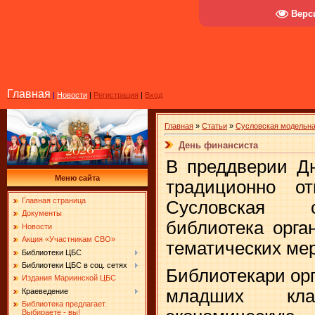
Верс
Главная
|
Новости
|
Регистрация
|
Вход
Главная
»
Статьи
»
Сусловская модельна
День финансиста
В преддверии Дн
Меню сайта
традиционно от
Главная страница
Сусловская с
Документы
библиотека орга
Новости
Акция «Участникам СВО»
тематических ме
Библиотеки ЦБС
Библиотеки ЦБС в соц. сетях
Библиотекари ор
Издания Мариинской ЦБС
младших клас
Краеведение
Библиотека предлагает.
Выбираете - вы!