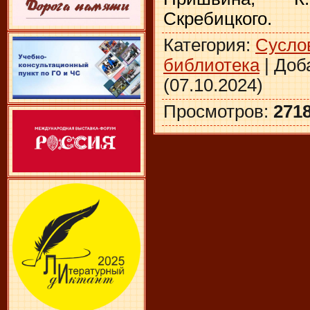
Скребицкого.
Категория
:
Сусло
библиотека
|
Доб
(07.10.2024)
Просмотров
:
271