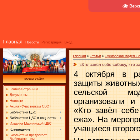
Верс
Главная
|
Новости
|
Регистрация
|
Вход
Главная
»
Статьи
»
Сусловская модельна
«Кто завёл себе собаку, кто з
4 октября в р
Меню сайта
защиты животных
Главная страница
сельской мод
Документы
организовали и
Новости
Акция «Участникам СВО»
«Кто завёл себе
Библиотеки ЦБС
ежа». На меропр
Библиотеки ЦБС в соц. сетях
Издания Мариинской ЦБС
учащиеся второго
Краеведение
Библиотека предлагает.
Выбираете - вы!