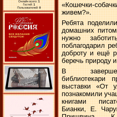
Онлайн всего:
1
«Кошечки-собачк
Гостей:
1
Пользователей:
0
живем?».
Ребята поделили
домашних питомц
нужно заботит
поблагодарил ре
доброту и ещё р
беречь природу и
В завершен
библиотекари п
выставки «От у
познакомили уча
книгами писат
Бианки, Е. Чару
Пришвина, К.