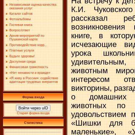
На встречу к де
Независимая оценка качества
К.И. Чуковског
оказания услуг
Каталог сайтов
рассказал р
Фотоальбомы
возникновения 
Гостевая книга
Вопрос/ответ
книге, в котор
Архив мероприятий по
Пушкинской карте
исчезающие ви
Противодействие корр...
Платные услуги
урока школьн
Будьте здоровы!
удивительным,
Доступная среда
Финансовая грамотность
животным мир
«Нет ненависти и вражде»
интересом от
«Я живу в России»: содействие
адаптации трудовых мигрантов
викторины, разга
о домашних п
Форма входа
животных по 
Войти через uID
удовольствием п
Старая форма входа
«Шишки для б
Статистика
маленькие», «