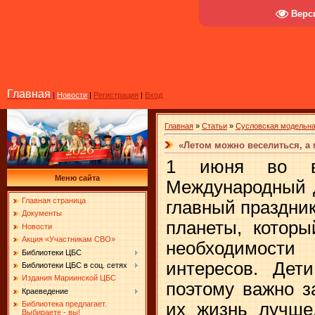
Верс
Главная
|
Новости
|
Регистрация
|
Вход
Главная
»
Статьи
»
Сусловская модельна
«Летом можно веселиться, а
1 июня во в
Меню сайта
Международный д
Главная страница
главный праздни
Документы
планеты, которы
Новости
Акция «Участникам СВО»
необходимост
Библиотеки ЦБС
интересов. Дет
Библиотеки ЦБС в соц. сетях
Издания Мариинской ЦБС
поэтому важно з
Краеведение
их жизнь лучше
Библиотека предлагает.
Выбираете - вы!