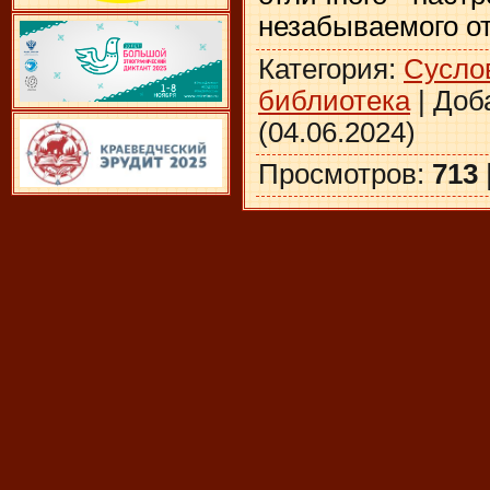
незабываемого о
Категория
:
Сусло
библиотека
|
Доб
(04.06.2024)
Просмотров
:
713