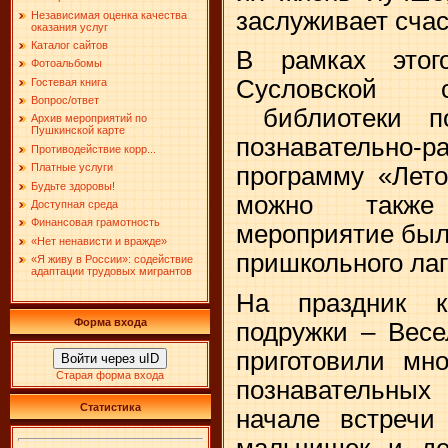
заслуживает счас
Независимая оценка качества
оказания услуг
Каталог сайтов
В рамках этог
Фотоальбомы
Сусловской с
Гостевая книга
Вопрос/ответ
библиотеки по
Архив мероприятий по
Пушкинской карте
познавательно-р
Противодействие корр...
Платные услуги
программу «Лето
Будьте здоровы!
можно также
Доступная среда
Финансовая грамотность
мероприятие был
«Нет ненависти и вражде»
пришкольного лаг
«Я живу в России»: содействие
адаптации трудовых мигрантов
На праздник 
Форма входа
подружки – Весе
приготовили мно
Войти через uID
Старая форма входа
познавательны
Статистика
начале встречи
мальчишек и дев