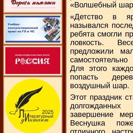
«Волшебный шар
«Детство в я
назывался после
ребята смогли п
ловкость. Ве
предложили ма
самостоятельно 
Для этого кажд
попасть дере
воздушный шар.
Этот праздник с
долгожданных
завершение мер
Веснушка пож
отличного наст