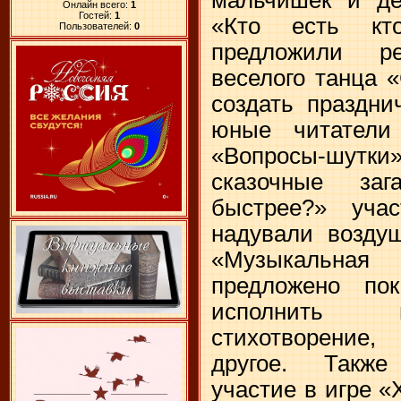
Онлайн всего:
1
Гостей:
1
«Кто есть кт
Пользователей:
0
предложили р
веселого танца 
создать праздни
юные читатели
«Вопросы-шу
сказочные за
быстрее?» уча
надували возду
«Музыкальная
предложено по
исполнить п
стихотворение,
другое. Такж
участие в игре «