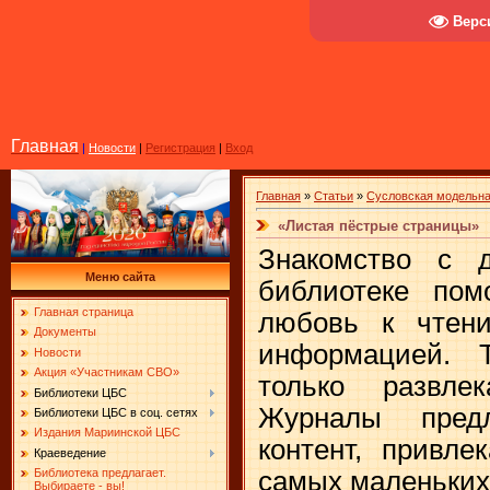
Верс
Главная
|
Новости
|
Регистрация
|
Вход
Главная
»
Статьи
»
Сусловская модельна
«Листая пёстрые страницы»
Знакомство с 
Меню сайта
библиотеке пом
Главная страница
любовь к чтен
Документы
информацией. 
Новости
Акция «Участникам СВО»
только развле
Библиотеки ЦБС
Журналы предл
Библиотеки ЦБС в соц. сетях
Издания Мариинской ЦБС
контент, привл
Краеведение
самых маленьких
Библиотека предлагает.
Выбираете - вы!