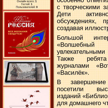
Онлайн всего:
1
Гостей:
1
с творческими з
Пользователей:
0
Дети актив
обсуждениях, 
создавая иллюст
Большой инте
«Волшебны
увлекательными 
Также ребят
журналами «Во
«Василёк».
В завершение
посетили выс
изданий «Библио
для домашнего ч