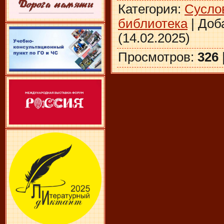
Категория
:
Сусло
библиотека
|
Доб
(14.02.2025)
Просмотров
:
326