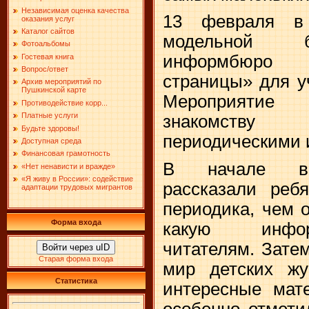
Независимая оценка качества
13 февраля в 
оказания услуг
Каталог сайтов
модельной б
Фотоальбомы
информбюро
Гостевая книга
Вопрос/ответ
страницы» для у
Архив мероприятий по
Пушкинской карте
Мероприяти
Противодействие корр...
Платные услуги
знакомств
Будьте здоровы!
периодическими 
Доступная среда
Финансовая грамотность
В начале вст
«Нет ненависти и вражде»
«Я живу в России»: содействие
рассказали реб
адаптации трудовых мигрантов
периодика, чем о
Форма входа
какую инфор
читателям. Зате
Войти через uID
Старая форма входа
мир детских жу
Статистика
интересные мате
особенно отмети