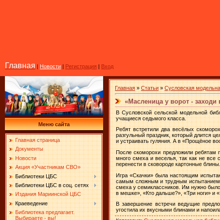
Главная
|
Новости
|
Регистрация
|
Вход
Главная
»
Статьи
»
Сусловская модельна
«Масленица у ворот - заходи
В Сусловской сельской модельной биб
учащиеся седьмого класса.
Меню сайта
Ребят встретили два весёлых скоморох
разгульный праздник, который длится це
Главная страница
и устраивать гуляния. А в «Прощёное во
Документы
После скоморохи предложили ребятам п
Новости
много смеха и веселья, так как не все
перенести в сковороде картонные блины
Акция «Участникам СВО»
Игра «Скачки» была настоящим испытан
Библиотеки ЦБС
самым сложным и трудным испытанием, 
Библиотеки ЦБС в соц. сетях
смеха у семиклассников. Им нужно было 
в мешке», «Кто дальше?», «Три ноги» и «
Издания Мариинской ЦБС
Краеведение
В завершение встречи ведущие предло
угостила их вкусными блинами и напоила
Библиотека предлагает.
Выбираете - вы!