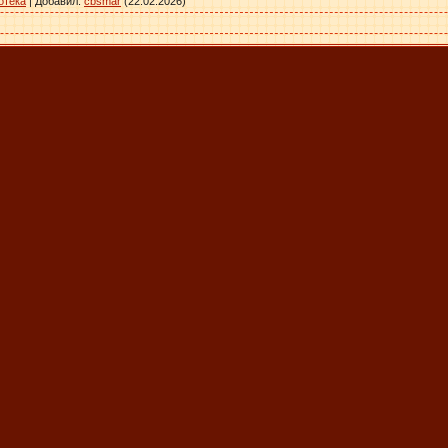
отека
|
Добавил
:
cbsmar
(22.02.2026)