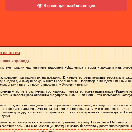
Версия для слабовидящих
я библиотека
 в наш хоровод»
лиотеке прошли масленичные задоринки «Масленица у ворот - заходи в наш хоро
а, которые пригласили их на праздник. В начале встречи ведущие рассказали шк
лую неделю, и каждый ее день имеет своё значение. Например, в понедельник начинае
скресенье» принято просить прощения у близких и родных.
ринять участие в различных состязаниях. Первая эстафета называлась «Катание 
 смогли с первого раза справиться с управлением. «Блинная» - так называлась след
.
ием. Каждый участник должен был проскакать на лошадке, проходя выставленные пр
но ребята справились. Это была настоящая проверка на силу и выносливость. Сос
толкать друг друга мешками, стараясь вытолкнуть соперника за пределы круга. Также
Едоки».
жили участникам встать в большой и дружный хоровод. После чего Масленица пр
 горячим чаем. Это был настоящий праздник, который оставил у ребят много приятны