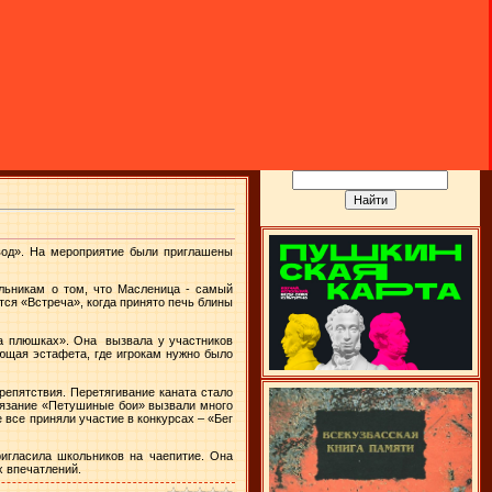
вод». На мероприятие были приглашены
ольникам о том, что Масленица - самый
тся «Встреча», когда принято печь блины
на плюшках». Она вызвала у участников
ующая эстафета, где игрокам нужно было
епятствия. Перетягивание каната стало
тязание «Петушиные бои» вызвали много
 все приняли участие в конкурсах – «Бег
игласила школьников на чаепитие. Она
х впечатлений.