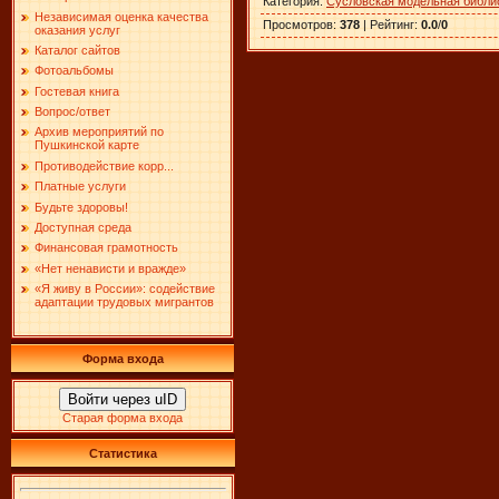
Категория
:
Сусловская модельная библи
Независимая оценка качества
Просмотров
:
378
|
Рейтинг
:
0.0
/
0
оказания услуг
Каталог сайтов
Фотоальбомы
Гостевая книга
Вопрос/ответ
Архив мероприятий по
Пушкинской карте
Противодействие корр...
Платные услуги
Будьте здоровы!
Доступная среда
Финансовая грамотность
«Нет ненависти и вражде»
«Я живу в России»: содействие
адаптации трудовых мигрантов
Форма входа
Войти через uID
Старая форма входа
Статистика