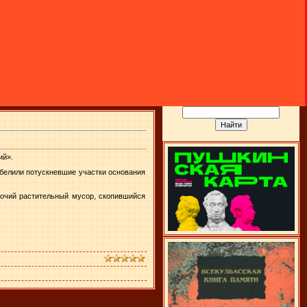
ий».
белили потускневшие участки основания
очий растительный мусор, скопившийся