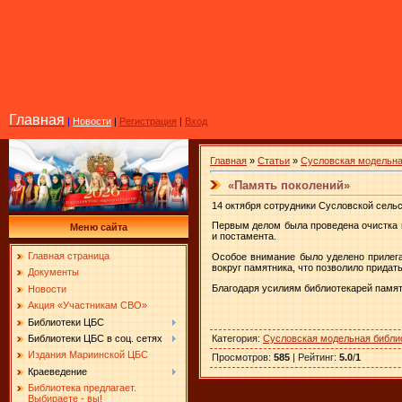
Главная
|
Новости
|
Регистрация
|
Вход
Главная
»
Статьи
»
Сусловская модельна
«Память поколений»
14 октября сотрудники Сусловской сель
Первым делом была проведена очистка 
Меню сайта
и постамента.
Главная страница
Особое внимание было уделено прилег
вокруг памятника, что позволило придат
Документы
Благодаря усилиям библиотекарей памят
Новости
Акция «Участникам СВО»
Библиотеки ЦБС
Категория
:
Сусловская модельная библи
Библиотеки ЦБС в соц. сетях
Издания Мариинской ЦБС
Просмотров
:
585
|
Рейтинг
:
5.0
/
1
Краеведение
Библиотека предлагает.
Выбираете - вы!