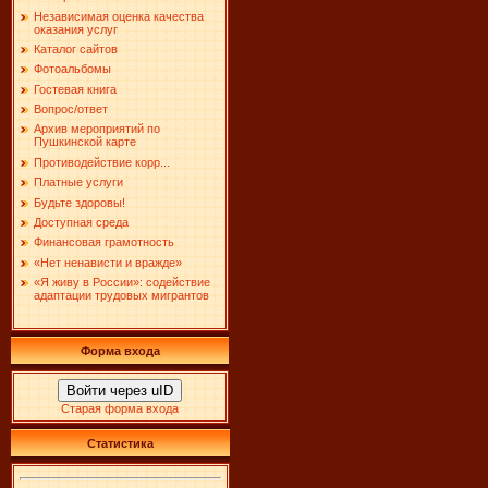
Независимая оценка качества
оказания услуг
Каталог сайтов
Фотоальбомы
Гостевая книга
Вопрос/ответ
Архив мероприятий по
Пушкинской карте
Противодействие корр...
Платные услуги
Будьте здоровы!
Доступная среда
Финансовая грамотность
«Нет ненависти и вражде»
«Я живу в России»: содействие
адаптации трудовых мигрантов
Форма входа
Войти через uID
Старая форма входа
Статистика