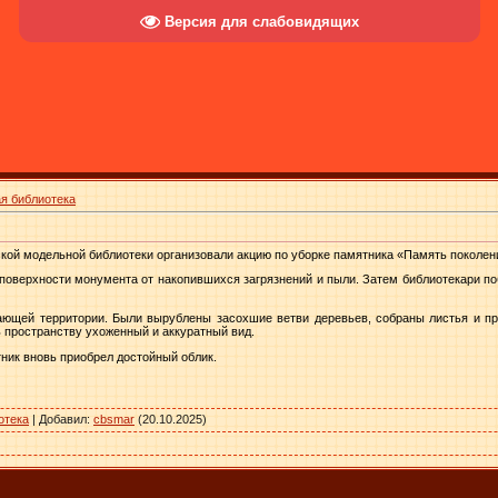
Версия для слабовидящих
я библиотека
ской модельной библиотеки организовали акцию по уборке памятника «Память поколен
поверхности монумента от накопившихся загрязнений и пыли. Затем библиотекари по
ающей территории. Были вырублены засохшие ветви деревьев, собраны листья и пр
ь пространству ухоженный и аккуратный вид.
ник вновь приобрел достойный облик.
отека
|
Добавил
:
cbsmar
(20.10.2025)