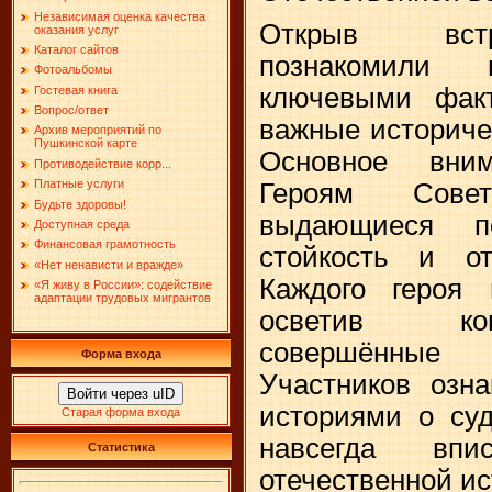
Независимая оценка качества
Открыв встр
оказания услуг
Каталог сайтов
познакомили
Фотоальбомы
ключевыми фак
Гостевая книга
Вопрос/ответ
важные историче
Архив мероприятий по
Пушкинской карте
Основное вни
Противодействие корр...
Платные услуги
Героям Сове
Будьте здоровы!
выдающиеся по
Доступная среда
Финансовая грамотность
стойкость и от
«Нет ненависти и вражде»
Каждого героя 
«Я живу в России»: содействие
адаптации трудовых мигрантов
осветив кон
совершённые
Форма входа
Участников озн
Войти через uID
историями о суд
Старая форма входа
навсегда вп
Статистика
отечественной ис