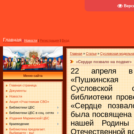
Верс
Главная
|
Новости
|
Регистрация
|
Вход
Главная
»
Статьи
»
Сусловская модельна
«Сердце позвало на подвиг»
22 апреля в
Меню сайта
«Пушкинская 
Главная страница
Сусловской с
Документы
библиотеки пров
Новости
Акция «Участникам СВО»
«Сердце позвал
Библиотеки ЦБС
была посвящена 
Библиотеки ЦБС в соц. сетях
Издания Мариинской ЦБС
нашей Родины
Краеведение
Отечественной в
Библиотека предлагает.
Выбираете - вы!