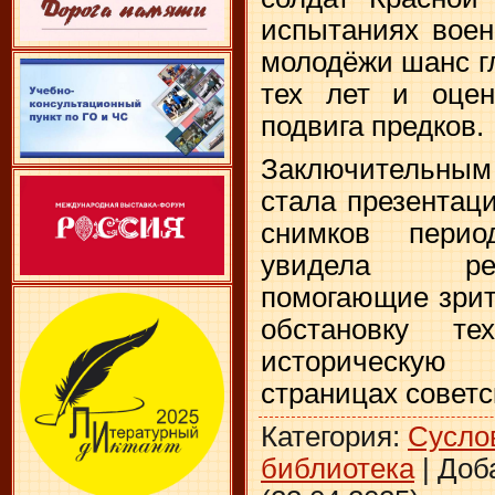
испытаниях воен
молодёжи шанс г
тех лет и оцен
подвига предков.
Заключительны
стала презентац
снимков пери
увидела ре
помогающие зрит
обстановку т
историческую
страницах советс
Категория
:
Сусло
библиотека
|
Доб