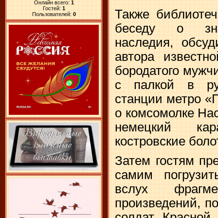
Онлайн всего:
1
Гостей:
1
Также библиотеч
Пользователей:
0
беседу о зна
наследия, обсу
автора известно
бородатого мужчи
с палкой в ру
станции метро «П
о комсомолке Нас
немецкий ка
костровские боло
Затем гостям пр
самим погрузит
вслух фрагме
произведений, п
солдат Красной