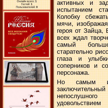
активных и за
Онлайн всего:
1
Гостей:
1
Пользователей:
0
испытанием ст
Колобку сбежат
мячи, изображая
героя от Зайца,
всех ждал творч
самый больш
старательно рис
глаза и улыбки
соперников и со
персонажа.
Но самым ин
заключительн
непослушного
удовольствие