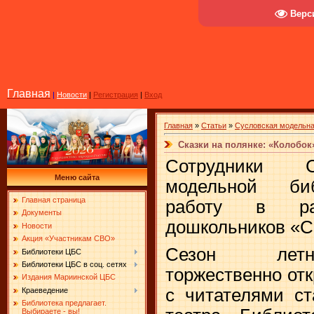
Верс
Главная
|
Новости
|
Регистрация
|
Вход
Главная
»
Статьи
»
Сусловская модельна
Сказки на полянке: «Колобок
Сотрудники С
Меню сайта
модельной би
Главная страница
работу в ра
Документы
дошкольников «Ск
Новости
Акция «Участникам СВО»
Сезон летн
Библиотеки ЦБС
Библиотеки ЦБС в соц. сетях
торжественно от
Издания Мариинской ЦБС
с читателями ст
Краеведение
Библиотека предлагает.
Выбираете - вы!