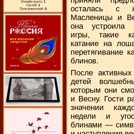
Онлайн всего:
1
Гостей:
1
осталась с 
Пользователей:
0
Масленицы и Ве
она устроила 
игры, такие к
катание на лоша
перетягивание к
блинов.
После активных
детей волшебн
которым они смо
и Весну. Гости 
значении кажд
недели и уго
блинами — симв
и наступления ве