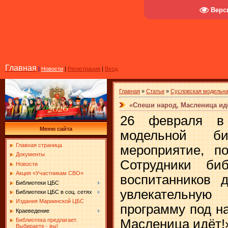
Верс
Главная
|
Новости
|
Регистрация
|
Вход
Главная
»
Статьи
»
Сусловская модельна
«Спеши народ, Масленица ид
26 февраля в 
Меню сайта
модельной би
Главная страница
мероприятие, п
Документы
Сотрудники би
Новости
Акция «Участникам СВО»
воспитанников д
Библиотеки ЦБС
увлекательную
Библиотеки ЦБС в соц. сетях
Издания Мариинской ЦБС
программу под н
Краеведение
Масленица идёт!
Библиотека предлагает.
Выбираете - вы!