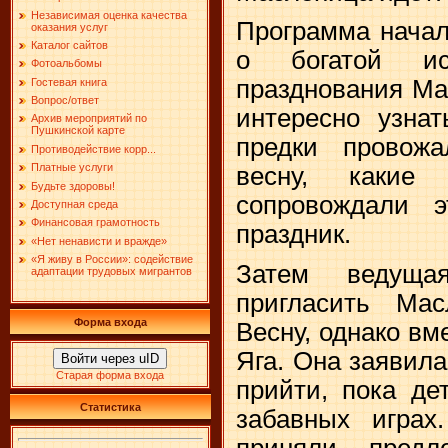
Независимая оценка качества
Программа начал
оказания услуг
Каталог сайтов
о богатой ис
Фотоальбомы
празднования Ма
Гостевая книга
Вопрос/ответ
интересно узнат
Архив мероприятий по
Пушкинской карте
предки провож
Противодействие корр...
Платные услуги
весну, какие
Будьте здоровы!
сопровождали 
Доступная среда
Финансовая грамотность
праздник.
«Нет ненависти и вражде»
«Я живу в России»: содействие
Затем ведуща
адаптации трудовых мигрантов
пригласить Ма
Форма входа
Весну, однако вм
Яга. Она заявила
Войти через uID
Старая форма входа
прийти, пока де
Статистика
забавных игра
приняли пред