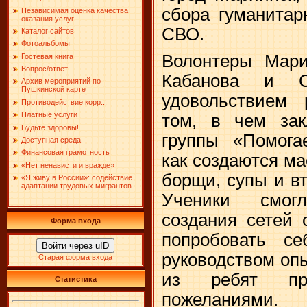
сбора гуманитар
Независимая оценка качества
оказания услуг
СВО.
Каталог сайтов
Фотоальбомы
Волонтеры Мари
Гостевая книга
Вопрос/ответ
Кабанова и С
Архив мероприятий по
Пушкинской карте
удовольствием 
Противодействие корр...
Платные услуги
том, в чем зак
Будьте здоровы!
группы «Помога
Доступная среда
Финансовая грамотность
как создаются ма
«Нет ненависти и вражде»
борщи, супы и в
«Я живу в России»: содействие
адаптации трудовых мигрантов
Ученики смог
создания сетей 
Форма входа
попробовать с
Войти через uID
руководством оп
Старая форма входа
из ребят пр
Статистика
пожеланиями.