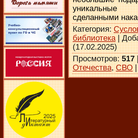
уникальные 
сделанными нака
Категория
:
Сусло
библиотека
|
Доб
(17.02.2025)
Просмотров
:
517
Отечества
,
СВО