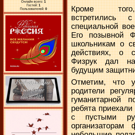
Онлайн всего:
1
Гостей:
1
Кроме того,
Пользователей:
0
встретились с
специальной вое
Его позывной Ф
школьникам о с
действиях, о с
Физрук дал на
будущим защитни
Отметим, что 
родители регуля
гуманитарной 
ребята приехали
с пустыми ру
организаторам
небольшие подар