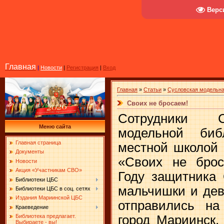
Верс
Главная
|
Новости
|
Регистрация
|
Вход
Главная
»
Статьи
»
Сусловская модельна
Своих не бросаем!
Сотрудники С
Меню сайта
модельной биб
Главная страница
местной школой 
Документы
«Своих не брос
Новости
Акция «Участникам СВО»
Году защитника 
Библиотеки ЦБС
мальчишки и дев
Библиотеки ЦБС в соц. сетях
Издания Мариинской ЦБС
отправились на
Краеведение
город Мариинск,
Библиотека предлагает.
Выбираете - вы!