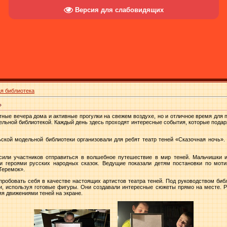
Версия для слабовидящих
я библиотека
»
ютные вечера дома и активные прогулки на свежем воздухе, но и отличное время для
льной библиотекой. Каждый день здесь проходят интересные события, которые пода
ьской модельной библиотеки организовали для ребят театр теней «Сказочная ночь».
асили участников отправиться в волшебное путешествие в мир теней. Мальчишки 
и героями русских народных сказок. Ведущие показали детям постановки по моти
Теремок».
пробовать себя в качестве настоящих артистов театра теней. Под руководством биб
и, используя готовые фигуры. Они создавали интересные сюжеты прямо на месте. 
яя движениями теней на экране.