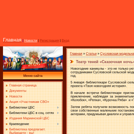
Главная
|
Новости
|
Регистрация
|
Вход
Главная
»
Статьи
»
Сусловская модельна
Театр теней «Сказочная ночь
Новогодние каникулы - это не только у
сотрудниками Сусловской сельской моде
год.
Меню сайта
5 января библиотекари Сусловской сел
Главная страница
проекта «Твоя новогодняя история».
Документы
В начале встречи библиотекари пригл
Новости
приключение, наблюдая за знаменитым
«Колобок», «Репка», «Курочка Ряба» и «
Акция «Участникам СВО»
Затем ребята получили возможность по
Библиотеки ЦБС
свои собственные маленькие постановк
Библиотеки ЦБС в соц. сетях
актерами, придумывая диалоги и управл
Издания Мариинской ЦБС
Краеведение
Библиотека предлагает.
Выбираете - вы!