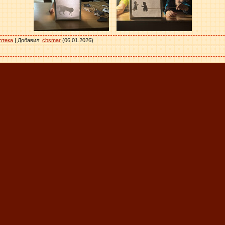
отека
|
Добавил
:
cbsmar
(06.01.2026)