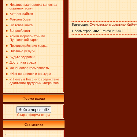
Независимая оценка качества
оказания услуг
Каталог сайтов
Фотоальбомы
Категория
:
Сусловская модельная библи
Гостевая книга
Вопрос/ответ
Просмотров
:
382
|
Рейтинг
:
5.0
/
1
Архив мероприятий по
Пушкинской карте
Противодействие корр...
Платные услуги
Будьте здоровы!
Доступная среда
Финансовая грамотность
«Нет ненависти и вражде»
«Я живу в России»: содействие
адаптации трудовых мигрантов
Форма входа
Войти через uID
Старая форма входа
Статистика