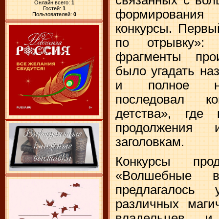
Онлайн всего:
1
Гостей:
1
формировани
Пользователей:
0
конкурсы. Первы
по отрывку»: 
фрагменты про
было угадать наз
и полное на
последовал к
детства», где
продолжения 
заголовкам.
Конкурсы про
«Волшебные в
предлагалось 
различных маги
владельцев, 