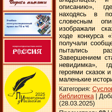
описанию», гд
находясь в по
словесным оп
изображали ска
ходе конкурса «
получали сообще
пытались раз
Завершением ст
невидимка», г
героями сказок 
маленькие истор
Категория
:
Сусло
библиотека
|
Доб
(28.03.2025)