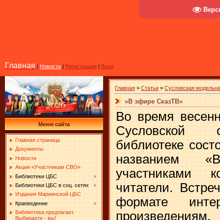
Верс
Главная
|
Новости
|
Регистрация
|
Вход
Главная
»
Статьи
»
Сусловская модельна
«В эфире СказТВ»
Во время весенн
Меню сайта
Сусловской с
Главная страница
библиотеке сост
Документы
названием «
Новости
Акция «Участникам СВО»
участниками 
Библиотеки ЦБС
читатели. Встре
Библиотеки ЦБС в соц. сетях
Издания Мариинской ЦБС
формате инте
Краеведение
произведениям.
Библиотека предлагает.
Выбираете - вы!