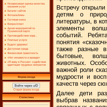
Независимая оценка качества
Встречу открыли
оказания услуг
Каталог сайтов
детям о приро
Фотоальбомы
литературы, в ко
Гостевая книга
Вопрос/ответ
элементы вол
Архив мероприятий по
Пушкинской карте
событий. Ребят
Противодействие корр...
Платные услуги
понятия «сказочн
Будьте здоровы!
также разные в
Доступная среда
Финансовая грамотность
бытовые, вол
«Нет ненависти и вражде»
животных. Особ
«Я живу в России»: содействие
адаптации трудовых мигрантов
важной роли ска
мудрости и восп
Форма входа
качеств через сю
Войти через uID
Старая форма входа
Далее дети раз
Статистика
выбрав названи
связанных с вол