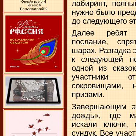
лабиринт, полны
Онлайн всего:
6
Гостей:
6
Пользователей:
0
нужно было прео
до следующего эт
Далее ребят 
послание, спр
шарах. Разгадка 
к следующей по
одной из сказо
участники 
сокровищами, 
призами.
Завершающим э
дождь», где м
искали ключи, 
сундук. Все учас