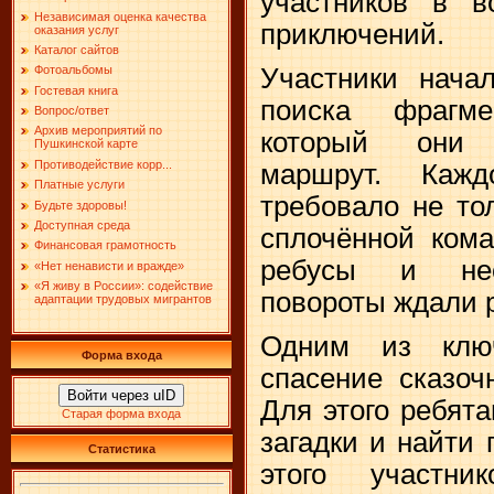
участников в 
Независимая оценка качества
приключений.
оказания услуг
Каталог сайтов
Участники нача
Фотоальбомы
Гостевая книга
поиска фрагм
Вопрос/ответ
Архив мероприятий по
который они 
Пушкинской карте
Противодействие корр...
маршрут. Каж
Платные услуги
требовало не то
Будьте здоровы!
Доступная среда
сплочённой кома
Финансовая грамотность
ребусы и нео
«Нет ненависти и вражде»
«Я живу в России»: содействие
повороты ждали р
адаптации трудовых мигрантов
Одним из клю
Форма входа
спасение сказоч
Войти через uID
Для этого ребят
Старая форма входа
загадки и найти
Статистика
этого участн