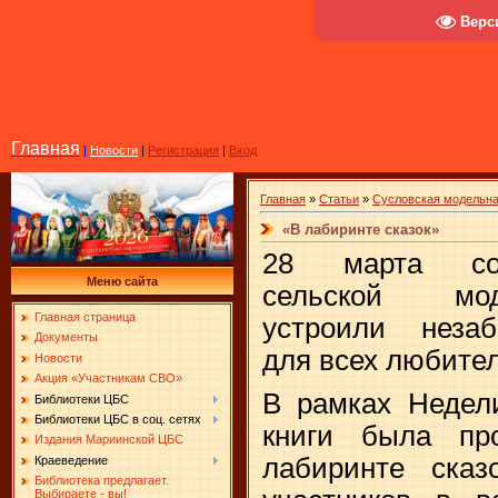
Верс
Главная
|
Новости
|
Регистрация
|
Вход
Главная
»
Статьи
»
Сусловская модельна
«В лабиринте сказок»
28 марта сот
Меню сайта
сельской мод
Главная страница
устроили неза
Документы
для всех любител
Новости
Акция «Участникам СВО»
В рамках Недел
Библиотеки ЦБС
Библиотеки ЦБС в соц. сетях
книги была про
Издания Мариинской ЦБС
лабиринте сказо
Краеведение
Библиотека предлагает.
Выбираете - вы!