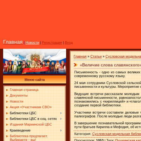
Главная
|
Новости
|
Регистрация
|
Вход
Главная
»
Статьи
»
Сусловская модельна
«Величие слова славянского
Письменность - одно из самых великих
современному русскому языку.
Меню сайта
24 мая сотрудники Сусловской сельско
письменности и культуры. Мероприятие 
Главная страница
Ведущие встречи рассказали молодым л
Документы
славянской письменности, равноапостол
Новости
познакомились с «кириллицей» и «глаго
создание первой библиотеки.
Акция «Участникам СВО»
Участники встречи составили деловые 
Библиотеки ЦБС
палеографов. После молодые люди разга
Библиотеки ЦБС в соц. сетях
В завершение познавательной программ
Издания Мариинской ЦБС
пути братьев Кирилла и Мефодия, об ист
Краеведение
Категория
:
Сусловская модельная библи
Библиотека предлагает.
Выбираете - вы!
Просмотров
:
1053
|
Теги
:
Пушкинская ка