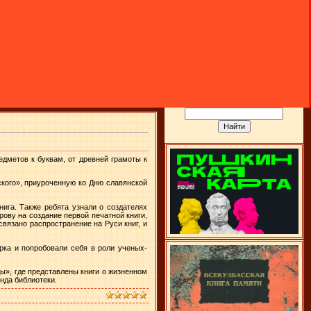
дметов к буквам, от древней грамоты к
кого», приуроченную ко Дню славянской
ига. Также ребята узнали о создателях
ову на создание первой печатной книги,
вязано распространение на Руси книг, и
рка и попробовали себя в роли ученых-
», где представлены книги о жизненном
онда библиотеки.