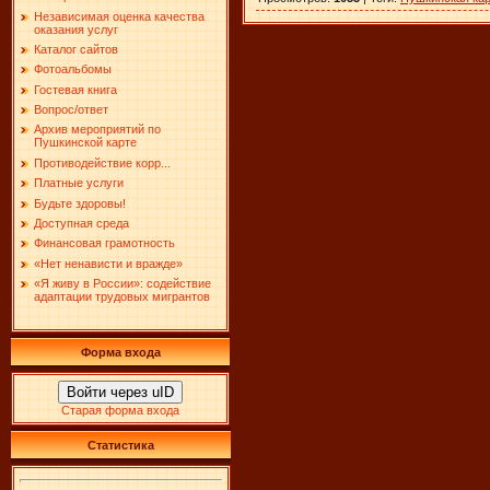
Независимая оценка качества
оказания услуг
Каталог сайтов
Фотоальбомы
Гостевая книга
Вопрос/ответ
Архив мероприятий по
Пушкинской карте
Противодействие корр...
Платные услуги
Будьте здоровы!
Доступная среда
Финансовая грамотность
«Нет ненависти и вражде»
«Я живу в России»: содействие
адаптации трудовых мигрантов
Форма входа
Войти через uID
Старая форма входа
Статистика