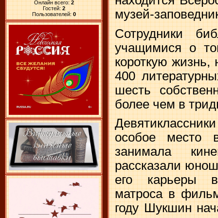
Онлайн всего:
2
Гостей:
2
музей-заповедни
Пользователей:
0
Сотрудники биб
учащимися о то
короткую жизнь, 
400 литературны
шесть собствен
более чем в трид
Девятиклассни
особое место 
занимала кине
рассказали юнош
его карьеры в
матроса в фильм
году Шукшин нач