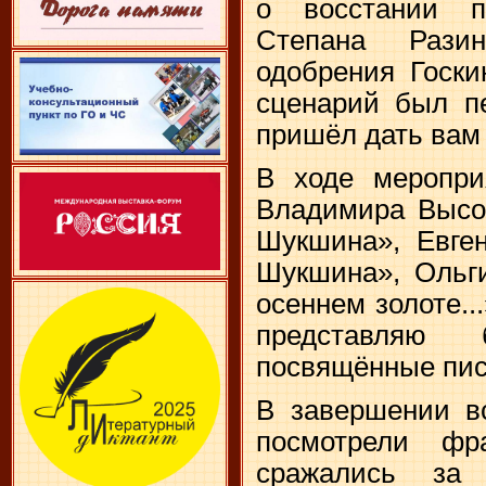
о восстании п
Степана Рази
одобрения Госки
сценарий был п
пришёл дать вам
В ходе меропри
Владимира Высо
Шукшина», Евге
Шукшина», Ольг
осеннем золоте..
представляю 
посвящённые пис
В завершении вс
посмотрели ф
сражались за