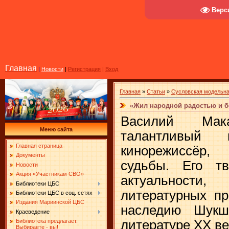
Верс
Главная
|
Новости
|
Регистрация
|
Вход
Главная
»
Статьи
»
Сусловская модельна
«Жил народной радостью и б
Василий Ма
Меню сайта
талантливый 
Главная страница
кинорежиссёр,
Документы
судьбы. Его тв
Новости
Акция «Участникам СВО»
актуальности
Библиотеки ЦБС
литературных пр
Библиотеки ЦБС в соц. сетях
Издания Мариинской ЦБС
наследию Шукш
Краеведение
литературе ХХ ве
Библиотека предлагает.
Выбираете - вы!