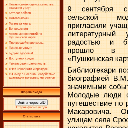
Независимая оценка качества
9 сентября со
оказания услуг
Каталог сайтов
сельской мод
Фотоальбомы
пригласили учащ
Гостевая книга
Вопрос/ответ
литературный
Архив мероприятий по
Пушкинской карте
радостью и бо
Противодействие корр...
Платные услуги
прошло в р
Будьте здоровы!
«Пушкинская кар
Доступная среда
Финансовая грамотность
Библиотекари по
«Нет ненависти и вражде»
«Я живу в России»: содействие
биографией В.М
адаптации трудовых мигрантов
значимыми событ
Форма входа
Молодые люди с
путешествие по 
Войти через uID
Старая форма входа
Макаровича. О
Статистика
улицам села Срос
находится Всеро